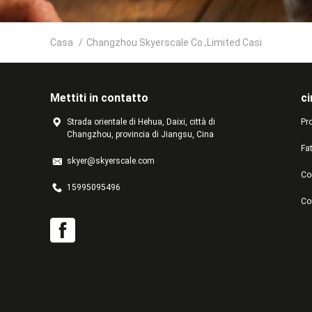
Casa
/
Changzhou Skyerscale Co.,Limited Casi
Mettiti in contatto
ci
Strada orientale di Hehua, Daixi, città di
Pro
Changzhou, provincia di Jiangsu, Cina
Fa
skyer@skyerscale.com
Con
15995095496
Co