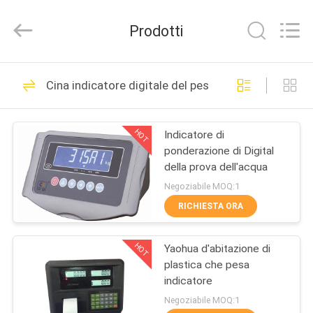
2026
Changzhou
Skyerscale
Prodotti
Co.,Limited.
All
Rights
Reserved.
CASA.
125
Cina indicatore digitale del peso
Bilance del
PRODOTTI
pavimento
HOT
Indicatore di
ponderazione di Digital
VIDEO
della prova dell'acqua
Negoziabile MOQ:1
SU
RICHIESTA ORA
197
DI
HOT
Yaohua d'abitazione di
NOI
bilancia del banco
plastica che pesa
indicatore
VISITA
Negoziabile MOQ:1