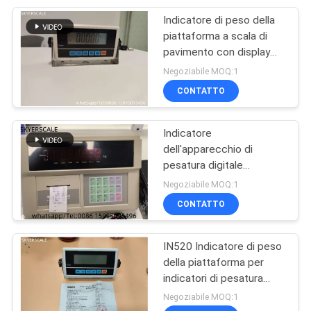
Indicatore di peso della
21
piattaforma a scala di
Cellula di carico
pavimento con display
LCD e tipo di terminale
Negoziabile MOQ:1
senza fili
CONTATTO
Indicatore
dell'apparecchio di
pesatura digitale
90
industriale Yaohua A9P
Negoziabile MOQ:1
indicatore digitale
con stampante integrata
CONTATTO
per la bilancia dei camion
del peso
IN520 Indicatore di peso
della piattaforma per
indicatori di pesatura
della bilancia del
Negoziabile MOQ:1
pavimento / bilancia per