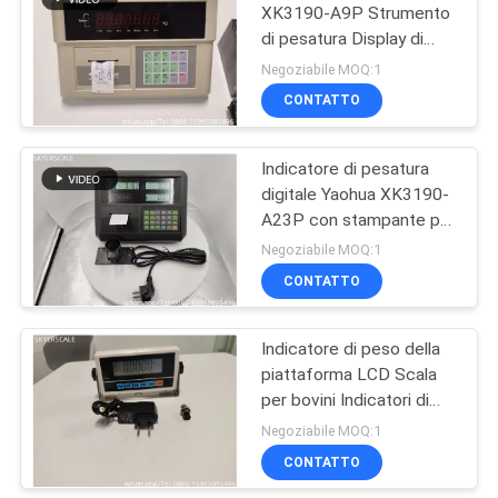
XK3190-A9P Strumento
di pesatura Display di
22
scala di terra Truck Scala
Negoziabile MOQ:1
di camion Metro testa
scala di bilancia
CONTATTO
strumento di stampa
elettronica
Indicatore di pesatura
digitale Yaohua XK3190-
A23P con stampante per
indicatore di bilancia a
Negoziabile MOQ:1
pavimento
CONTATTO
214
pesatura della
Indicatore di peso della
piattaforma LCD Scala
cellula di carico
per bovini Indicatori di
pesatura per cani
Negoziabile MOQ:1
CONTATTO