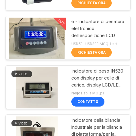
DELLA
RICHIESTA ORA
FABBRICA
HOT
6 - Indicatore di pesatura
27
elettronico
CONTROLLO
dell'esposizione LCD
il camion pesa le
DELLA
della cifra
USD50~USD300 MOQ:1 set
scale
QUALITÀ
RICHIESTA ORA
Indicatore di peso IN520
NOTIZIE
con display per celle di
carico, display LCD/LED
31
CASI
per celle di carico
Negoziabile MOQ:1
scale portatili
CONTATTO
CHIEDI UN
dell'asse
Indicatore della bilancia
PREVENTIVO
industriale per la bilancia
di piattaforma/per la