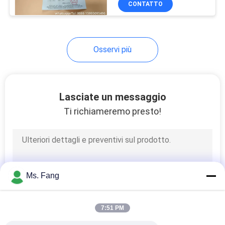
CONTATTO
20
cani
Scala della gru di
Digital
Osservi più
Lasciate un messaggio
Ti richiameremo presto!
41
Parti della bilancia
Ms. Fang
7:51 PM