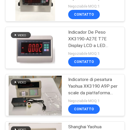
MAPPA
bilancia dei camion in
Negoziabile MOQ:1
acciaio inossidabile
DEL
CONTATTO
YAOHUA XK3190-
27
SITO
A12ESS
Indicador De Peso
bascule del pallet
XK3190-A27E T7E
PRIVACY
Display LCD a LED
Indicatore di pesatura
POLICY
Negoziabile MOQ:1
digitale per scala di
CONTATTO
piattaforma elettronica
Indicatore di pesatura
49
Yaohua XK3190 A9P per
scale da piattaforma
scala digitale peso
scale da pavimento scale
Negoziabile MOQ:1
da camion
CONTATTO
Shanghai Yaohua