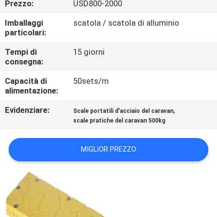
Prezzo:
USD800-2000
DELLA
FABBRICA
Imballaggi
scatola / scatola di alluminio
particolari:
CONTROLLO
Tempi di
15 giorni
consegna:
DELLA
Capacità di
50sets/m
QUALITÀ
alimentazione:
Evidenziare:
,
Scale portatili d'acciaio del caravan
NOTIZIE
scale pratiche del caravan 500kg
CASI
MIGLIOR PREZZO
CHIEDI UN
PREVENTIVO