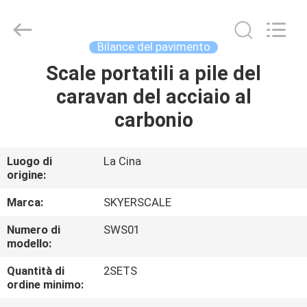
2026
Changzhou
Skyerscale
Co.,Limited.
All
Bilance del pavimento
Rights
Reserved.
Scale portatili a pile del
CASA.
caravan del acciaio al
PRODOTTI
carbonio
VIDEO
Luogo di
La Cina
origine:
SU
Marca:
SKYERSCALE
DI
Numero di
SWS01
modello:
NOI
Quantità di
2SETS
ordine minimo:
VISITA