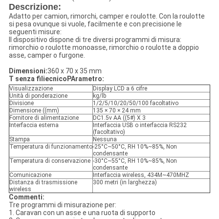
Descrizione:
Adatto per camion, rimorchi, camper e roulotte. Con la roulotte
si pesa ovunque si vuole, facilmente e con precisione le
seguenti misure:
Il dispositivo dispone di tre diversi programmi di misura:
rimorchio o roulotte monoasse, rimorchio o roulotte a doppio
asse, camper o furgone.
Dimensioni:
360 x 70 x 35 mm
T senza fili
ecnico
P
Arametro
:
Visualizzazione
Display LCD a 6 cifre
Unità di ponderazione
kg/lb
Divisione
1/2/5/10/20/50/100 facoltativo
Dimensione ((mm)
135 × 70 × 24 mm
Fornitore di alimentazione
DC1.5v AA ((5#) X 3
Interfaccia esterna
Interfaccia USB o interfaccia RS232
(facoltativo)
Stampa
Nessuna
Temperatura di funzionamento
-25°C~50°C, RH 10%~85%, Non
condensante
Temperatura di conservazione
-30°C~55°C, RH 10%~85%, Non
condensante
Comunicazione
Interfaccia wireless, 434M~470MHZ
Distanza di trasmissione
300 metri (in larghezza)
wireless
Commenti:
Tre programmi di misurazione per:
1. Caravan con un asse e una ruota di supporto