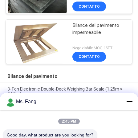
CONTATTO
Bilance del pavimento
impermeabile
Negoziabile MOQ:1SET
CONTATTO
Bilance del pavimento
3-Ton Electronic Double-Deck Weighing Bar Scale (1.25m ×
0.12m)
Ms. Fang
Scala in sedia a rotelle medica Ospedale Sala di dialisi Sala di
riabilitazione Scala di peso con Bluetooth RS232 opzionale
2:45 PM
Zemic H8C Load Cell 1x1m 5Ton Heavy Duty Industrial Floor
Scale con piattaforma in acciaio al carbonio
Good day, what product are you looking for?