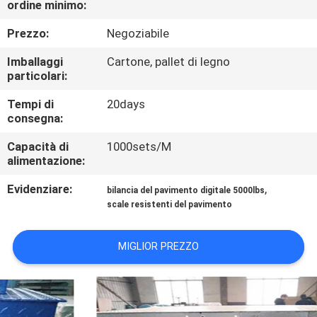
ordine minimo:
DELLA
FABBRICA
Prezzo:
Negoziabile
Imballaggi
Cartone, pallet di legno
CONTROLLO
particolari:
DELLA
Tempi di
20days
consegna:
QUALITÀ
Capacità di
1000sets/M
alimentazione:
NOTIZIE
Evidenziare:
,
bilancia del pavimento digitale 5000lbs
scale resistenti del pavimento
CASI
MIGLIOR PREZZO
CHIEDI UN
PREVENTIVO