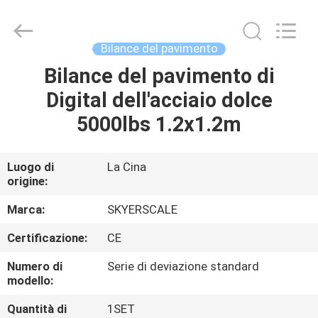
2026
Changzhou
Skyerscale
Co.,Limited.
All
Bilance del pavimento
Rights
Reserved.
Bilance del pavimento di
CASA.
Digital dell'acciaio dolce
PRODOTTI
5000lbs 1.2x1.2m
VIDEO
Luogo di
La Cina
origine:
SU
Marca:
SKYERSCALE
DI
Certificazione:
CE
NOI
Numero di
Serie di deviazione standard
modello:
VISITA
Quantità di
1SET