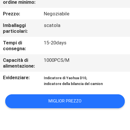
ordine minimo:
DELLA
FABBRICA
Prezzo:
Negoziabile
Imballaggi
scatola
CONTROLLO
particolari:
DELLA
Tempi di
15-20days
consegna:
QUALITÀ
Capacità di
1000PCS/M
alimentazione:
NOTIZIE
Evidenziare:
,
Indicatore di Yaohua D10
indicatore della bilancia del camion
CASI
MIGLIOR PREZZO
CHIEDI UN
PREVENTIVO