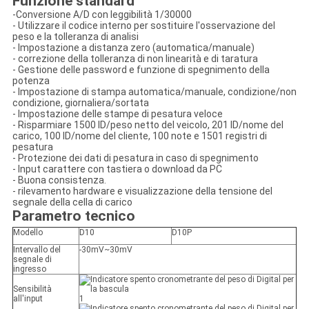
Funzione standard
-Conversione A/D con leggibilità 1/30000
- Utilizzare il codice interno per sostituire l'osservazione del
peso e la tolleranza di analisi
- Impostazione a distanza zero (automatica/manuale)
- correzione della tolleranza di non linearità e di taratura
- Gestione delle password e funzione di spegnimento della
potenza
- Impostazione di stampa automatica/manuale, condizione/non
condizione, giornaliera/sortata
- Impostazione delle stampe di pesatura veloce
- Risparmiare 1500 ID/peso netto del veicolo, 201 ID/nome del
carico, 100 ID/nome del cliente, 100 note e 1501 registri di
pesatura
- Protezione dei dati di pesatura in caso di spegnimento
- Input carattere con tastiera o download da PC
- Buona consistenza.
- rilevamento hardware e visualizzazione della tensione del
segnale della cella di carico
Parametro tecnico
Modello
D10
D10P
Intervallo del
-30mV~30mV
segnale di
ingresso
Sensibilità
all'input
1