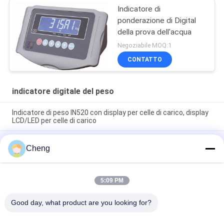
Indicatore di
ponderazione di Digital
della prova dell'acqua
Negoziabile MOQ:1
CONTATTO
indicatore digitale del peso
Indicatore di peso IN520 con display per celle di carico, display
LCD/LED per celle di carico
Indicatore della bilancia industriale per la bilancia di
Cheng
piattaforma/per la bilancia dei camion in acciaio inossidabile
YAOHUA XK3190- A12ESS
Indicador De Peso XK3190-A27E T7E Display LCD a LED
5:09 PM
Indicatore di pesatura digitale per scala di piattaforma
elettronica
Good day, what product are you looking for?
Categorie popolari
Tutti