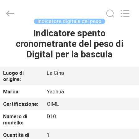
2026
Changzhou
Skyerscale
Co.,Limited.
All
Indicatore digitale del peso
Rights
Reserved.
Indicatore spento
CASA.
cronometrante del peso di
PRODOTTI
Digital per la bascula
VIDEO
Luogo di
La Cina
origine:
SU
Marca:
Yaohua
DI
Certificazione:
OIML
NOI
Numero di
D10
modello:
VISITA
Quantità di
1