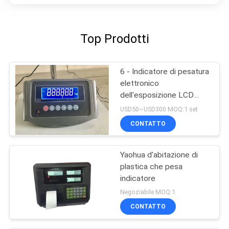
Top Prodotti
6 - Indicatore di pesatura
elettronico
dell'esposizione LCD
della cifra
USD50~USD300 MOQ:1 set
CONTATTO
Yaohua d'abitazione di
plastica che pesa
indicatore
Negoziabile MOQ:1
CONTATTO