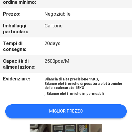
ordine minimo:
DELLA
FABBRICA
Prezzo:
Negoziabile
Imballaggi
Cartone
CONTROLLO
particolari:
DELLA
Tempi di
20days
consegna:
QUALITÀ
Capacità di
2500pcs/M
alimentazione:
NOTIZIE
Evidenziare:
,
Bilancia di alta precisione 15KG
Bilance elettroniche di pesatura elettroniche
dello scalesurate 15KG
CASI
,
Bilance elettroniche impermeabili
CHIEDI UN
MIGLIOR PREZZO
PREVENTIVO