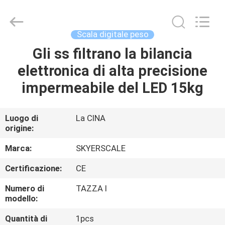
2026
Changzhou
Skyerscale
Co.,Limited.
All
Scala digitale peso
Rights
Reserved.
Gli ss filtrano la bilancia
CASA.
elettronica di alta precisione
PRODOTTI
impermeabile del LED 15kg
VIDEO
Luogo di
La CINA
origine:
SU
Marca:
SKYERSCALE
DI
Certificazione:
CE
NOI
Numero di
TAZZA I
modello:
VISITA
Quantità di
1pcs