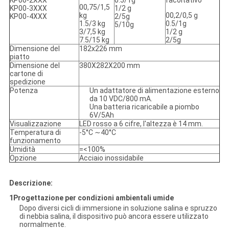
KP00-2XXX
0.5/1g
facoltativo
00,75/1,5
KP00-3XXX
1/2 g
kg
00,2/0,5 g
KP00-4XXX
2/5g
1.5/3 kg
0.5/1g
5/10g
3/7,5 kg
1/2 g
7.5/15 kg
2/5g
Dimensione del
182x226 mm
piatto
Dimensione del
380X282X200 mm
cartone di
spedizione
Potenza
Un adattatore di alimentazione esterno
da 10 VDC/800 mA.
Una batteria ricaricabile a piombo
6V/5Ah
Visualizzazione
LED rosso a 6 cifre, l'altezza è 14 mm.
Temperatura di
-5°C ∼40°C
funzionamento
Umidità
=<100%
Opzione
Acciaio inossidabile
Descrizione:
1Progettazione per condizioni ambientali umide
Dopo diversi cicli di immersione in soluzione salina e spruzzo
di nebbia salina, il dispositivo può ancora essere utilizzato
normalmente.