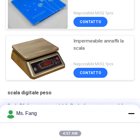
Negoziabile MOQ:1pcs
CONTATTO
Impermeabile annaffii la
scala
Negoziabile MOQ:1pcs
CONTATTO
scala digitale peso
Scala D6 di acciaio inossidabile Scala di peso impermeabile
IP68
Ms. Fang
Bilancia elettronica impermeabile di alta qualità da 30 kg D11
4:57 AM
Scala in acciaio inossidabile D6 Scala di peso impermeabile