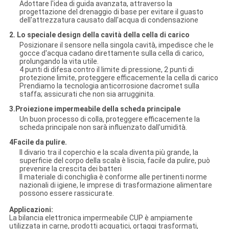
Adottare l'idea di guida avanzata, attraverso la
progettazione del drenaggio di base per evitare il guasto
dell'attrezzatura causato dall'acqua di condensazione
2. Lo speciale design della cavità della cella di carico
Posizionare il sensore nella singola cavità, impedisce che le
gocce d'acqua cadano direttamente sulla cella di carico,
prolungando la vita utile.
4 punti di difesa contro il limite di pressione, 2 punti di
protezione limite, proteggere efficacemente la cella di carico
Prendiamo la tecnologia anticorrosione dacromet sulla
staffa; assicurati che non sia arrugginita.
3.Proiezione impermeabile della scheda principale
Un buon processo di colla, proteggere efficacemente la
scheda principale non sarà influenzato dall'umidità.
4Facile da pulire.
Il divario tra il coperchio e la scala diventa più grande, la
superficie del corpo della scala è liscia, facile da pulire, può
prevenire la crescita dei batteri
Il materiale di conchiglia è conforme alle pertinenti norme
nazionali di igiene, le imprese di trasformazione alimentare
possono essere rassicurate.
Applicazioni:
La bilancia elettronica impermeabile CUP è ampiamente
utilizzata in carne, prodotti acquatici, ortaggi trasformati,