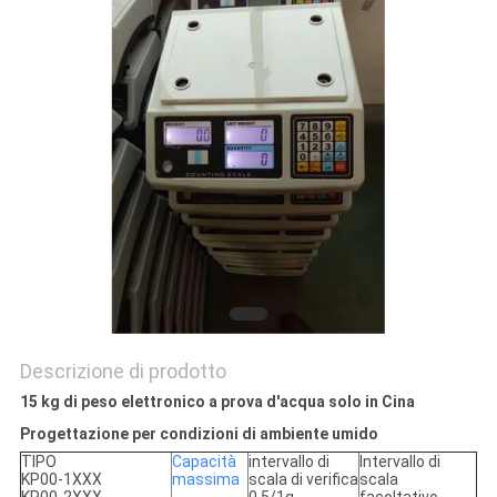
MAPPA
DEL
SITO
PRIVACY
POLICY
Descrizione di prodotto
15 kg di peso elettronico a prova d'acqua solo in Cina
Progettazione per condizioni di ambiente umido
TIPO
Capacità
intervallo di
Intervallo di
KP00-1XXX
massima
scala di verifica
scala