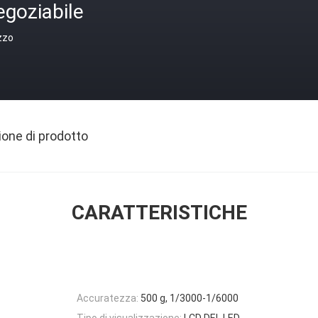
egoziabile
zzo
ione di prodotto
CARATTERISTICHE
Accuratezza:
500 g, 1/3000-1/6000
Tipo di visualizzazione:
LCD DEL LED