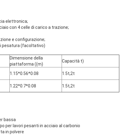
cia elettronica;
ciaio con 4 celle di carico a trazione;
azione e configurazione;
di pesatura (facoltativo)
Dimensione della
Capacità t)
piattaforma ((m)
1.15*0.56*0.08
1.5t,2t
1.22*0.7*0.08
1.5t,2t
er bassa
po per lavori pesanti in acciaio al carbonio
ita in polvere