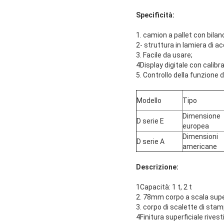
Specificità:
1. camion a pallet con bilan
2- struttura in lamiera di ac
3. Facile da usare;
4Display digitale con calibr
5. Controllo della funzione 
Modello
Tipo
Dimensione
D serie E
europea
Dimensioni
D serie A
americane
Descrizione:
1Capacità: 1 t, 2 t
2. 78mm corpo a scala sup
3. corpo di scalette di stam
4Finitura superficiale rivest