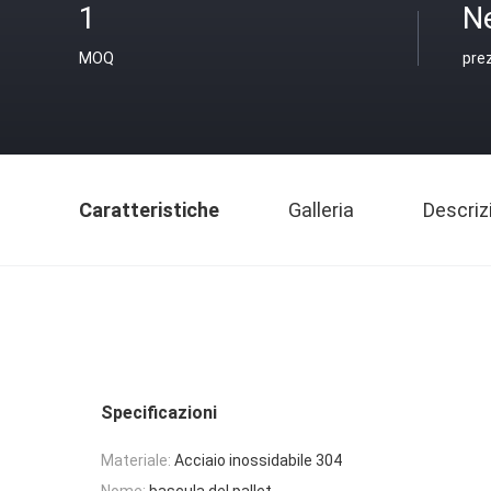
1
N
MOQ
pre
Caratteristiche
Galleria
Descriz
Specificazioni
Materiale:
Acciaio inossidabile 304
Nome:
bascula del pallet