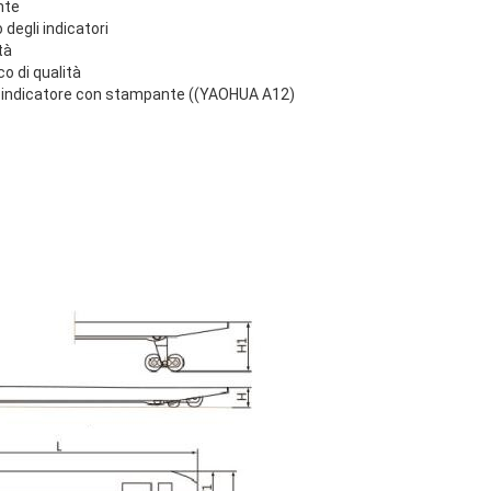
nte
 degli indicatori
tà
co di qualità
 indicatore con stampante ((YAOHUA A12)