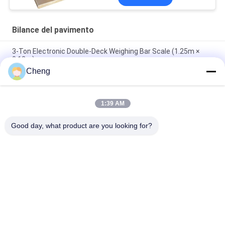
Bilance del pavimento
3-Ton Electronic Double-Deck Weighing Bar Scale (1.25m ×
0.12m)
Cheng
Scala in sedia a rotelle medica Ospedale Sala di dialisi Sala di
riabilitazione Scala di peso con Bluetooth RS232 opzionale
1:39 AM
Zemic H8C Load Cell 1x1m 5Ton Heavy Duty Industrial Floor
Scale con piattaforma in acciaio al carbonio
Good day, what product are you looking for?
Categorie popolari
Tutti
Bilance Del 
Bilancia Del Banco
Pavimento
Il Camion Pesa Le 
Scale Portatili 
Scale
Dell'asse