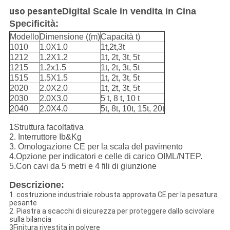
uso pesante
Digital Scale in vendita in Cina
Specificità:
Modello
Dimensione ((m)
Capacità t)
1010
1.0X1.0
1t,2t,3t
1212
1.2X1.2
1t, 2t, 3t, 5t
1215
1.2x1.5
1t, 2t, 3t, 5t
1515
1.5X1.5
1t, 2t, 3t, 5t
2020
2.0X2.0
1t, 2t, 3t, 5t
2030
2.0X3.0
5 t, 8 t, 10 t
2040
2.0X4.0
5t, 8t, 10t, 15t, 20t
1Struttura facoltativa
2. Interruttore Ib&Kg
3. Omologazione CE per la scala del pavimento
4.Opzione per indicatori e celle di carico OIML/NTEP.
5.Con cavi da 5 metri e 4 fili di giunzione
Descrizione:
1. costruzione industriale robusta approvata CE per la pesatura
pesante
2. Piastra a scacchi di sicurezza per proteggere dallo scivolare
sulla bilancia
3Finitura rivestita in polvere