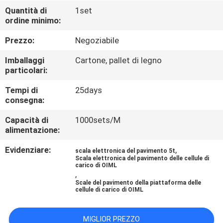
DELLA
Quantità di
1set
ordine minimo:
FABBRICA
Prezzo:
Negoziabile
CONTROLLO
Imballaggi
Cartone, pallet di legno
DELLA
particolari:
QUALITÀ
Tempi di
25days
consegna:
NOTIZIE
Capacità di
1000sets/M
alimentazione:
Evidenziare:
,
CASI
scala elettronica del pavimento 5t
Scala elettronica del pavimento delle cellule di
carico di OIML
,
CHIEDI UN
Scale del pavimento della piattaforma delle
cellule di carico di OIML
PREVENTIVO
MIGLIOR PREZZO