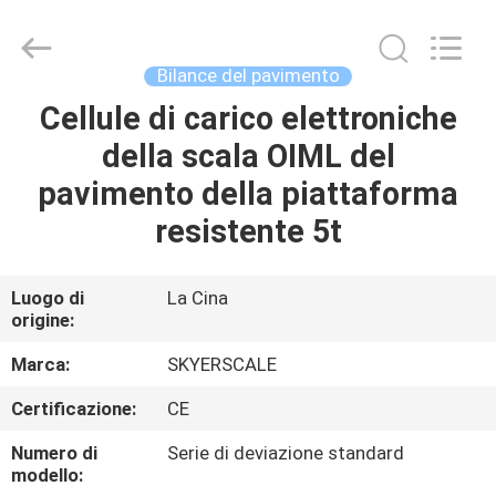
2026
Changzhou
Skyerscale
Co.,Limited.
All
Bilance del pavimento
Rights
Reserved.
Cellule di carico elettroniche
CASA.
della scala OIML del
PRODOTTI
pavimento della piattaforma
resistente 5t
VIDEO
Luogo di
La Cina
origine:
SU
DI
Marca:
SKYERSCALE
NOI
Certificazione:
CE
Numero di
Serie di deviazione standard
VISITA
modello: