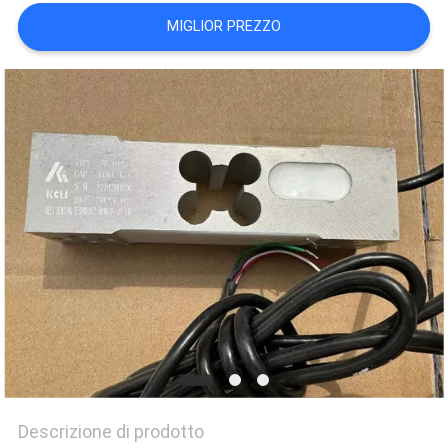
MAPPA
MIGLIOR PREZZO
DEL
SITO
PRIVACY
POLICY
Descrizione di prodotto