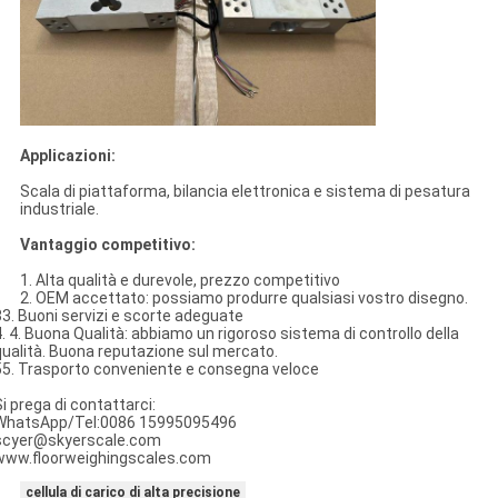
Applicazioni:
Scala di piattaforma, bilancia elettronica e sistema di pesatura
industriale.
Vantaggio competitivo:
1. Alta qualità e durevole, prezzo competitivo
2. OEM accettato: possiamo produrre qualsiasi vostro disegno.
33. Buoni servizi e scorte adeguate
4. 4. Buona Qualità: abbiamo un rigoroso sistema di controllo della
qualità. Buona reputazione sul mercato.
55. Trasporto conveniente e consegna veloce
i prega di contattarci:
WhatsApp/Tel:0086 15995095496
scyer@skyerscale.com
www.floorweighingscales.com
cellula di carico di alta precisione