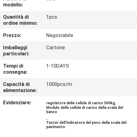
DELLA
modello:
FABBRICA
Quantità di
1pcs
ordine minimo:
CONTROLLO
Prezzo:
Negoziabile
DELLA
Imballaggi
Cartone
QUALITÀ
particolari:
Tempi di
1-10DAYS
consegna:
NOTIZIE
Capacità di
1000pcs/m
alimentazione:
CASI
Evidenziare:
,
regolatore delle cellule di carico 500kg
Modulo delle cellule di carico della scala del
CHIEDI UN
banco
,
PREVENTIVO
Tester dell'indicatore del peso della scala del
pavimento