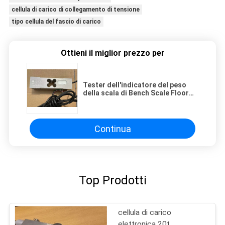
cellula di carico di collegamento di tensione
tipo cellula del fascio di carico
Ottieni il miglior prezzo per
Tester dell'indicatore del peso
della scala di Bench Scale Floor
del regolatore delle cellule di
carico di Keli UDB 100kg 500kg
Continua
Top Prodotti
cellula di carico
elettronica 20t