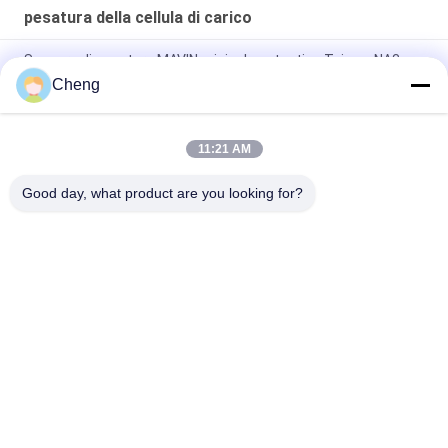
pesatura della cellula di carico
Sensore di pesatura MAVIN originale autentico Taiwan NA3
100kg Bilancia da banco Cella di carico
Cheng
NA3 Sensori di forza digitali e celle di carico da 500 kg
11:21 AM
Load Cell L6E3 Aluminum Alloy Electric Scales Weighing
Sensor Single Point Pressure Sensor C3 Weighing Sensor
Good day, what product are you looking for?
Categorie popolari
Tutti
Bilance Del 
Bilancia Del Banco
Pavimento
Il Camion Pesa Le 
Scale Portatili 
Scale
Dell'asse
Bascule Del Pallet
Scala Digitale Peso