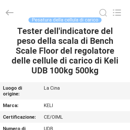
2026
Changzhou
Skyerscale
Co.,Limited.
All
Pesatura della cellula di carico
Rights
Reserved.
Tester dell'indicatore del
CASA.
peso della scala di Bench
PRODOTTI
Scale Floor del regolatore
delle cellule di carico di Keli
VIDEO
UDB 100kg 500kg
SU
Luogo di
La Cina
origine:
DI
NOI
Marca:
KELI
Certificazione:
CE/OIML
VISITA
Numero di
UDB