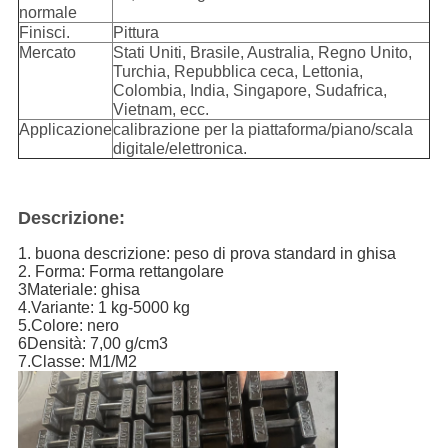
normale
Finisci.
Pittura
Mercato
Stati Uniti, Brasile, Australia, Regno Unito,
Turchia, Repubblica ceca, Lettonia,
Colombia, India, Singapore, Sudafrica,
Vietnam, ecc.
Applicazione
calibrazione per la piattaforma/piano/scala
digitale/elettronica.
Descrizione:
1. buona descrizione: peso di prova standard in ghisa
2. Forma: Forma rettangolare
3Materiale: ghisa
4.Variante: 1 kg-5000 kg
5.Colore: nero
6Densità: 7,00 g/cm3
7.Classe: M1/M2