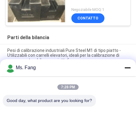
Negoziabile MOQ:1
CONTATTO
Parti della bilancia
Pesi di calibrazione industriali Pure Steel M1 di tipo piatto -
Utilizzabili con carrelli elevatori, ideali per la calibrazione di
pese a ponte e bilance a piattaforma
Ms. Fang
Alta qualità 500 kg 1000 kg 2000 kg rettangolare piatto di ferro
fuso pesi nero classe M1 basso prezzo
7:28 PM
Controllo dei processi industriali Utilizzo di plastica 4 linee di
giunzione Box per la scala del pavimento
Good day, what product are you looking for?
Categorie popolari
Tutti
Bilance Del 
Bilancia Del Banco
Pavimento