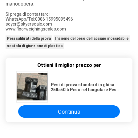
manodopera.
Si prega di contattarci:
WhatsApp/Tel:0086 15995095496
scyer@skyerscale.com
www.floorweighingscales.com
Pesi calibrati della prova
Insieme del peso dell'acciaio inossidabile
scatola di giunzione di plastica
Ottieni il miglior prezzo per
Pesi di prova standard in ghisa
25lb 50lb Peso rettangolare Peso
di calibrazione del blocco di
carico dell'ascensore
Continua