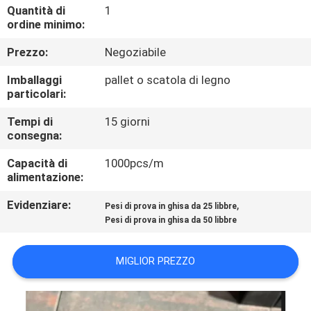
DELLA
Quantità di
1
ordine minimo:
FABBRICA
Prezzo:
Negoziabile
CONTROLLO
Imballaggi
pallet o scatola di legno
particolari:
DELLA
QUALITÀ
Tempi di
15 giorni
consegna:
Capacità di
1000pcs/m
NOTIZIE
alimentazione:
Evidenziare:
,
Pesi di prova in ghisa da 25 libbre
CASI
Pesi di prova in ghisa da 50 libbre
CHIEDI UN
MIGLIOR PREZZO
PREVENTIVO