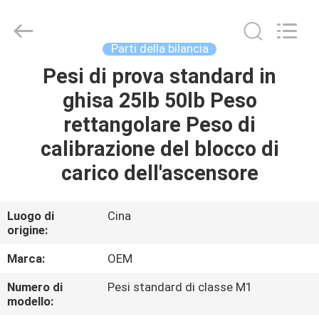
2026
Changzhou
Skyerscale
Co.,Limited.
All
Parti della bilancia
Rights
Reserved.
Pesi di prova standard in
CASA.
ghisa 25lb 50lb Peso
PRODOTTI
rettangolare Peso di
calibrazione del blocco di
VIDEO
carico dell'ascensore
SU
Luogo di
Cina
origine:
DI
NOI
Marca:
OEM
Numero di
Pesi standard di classe M1
VISITA
modello: