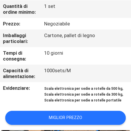
DELLA
Quantità di
1 set
ordine minimo:
FABBRICA
Prezzo:
Negoziabile
CONTROLLO
Imballaggi
Cartone, pallet di legno
DELLA
particolari:
QUALITÀ
Tempi di
10 giorni
consegna:
NOTIZIE
Capacità di
1000sets/M
alimentazione:
Evidenziare:
,
CASI
Scala elettronica per sedie a rotelle da 500 kg
,
Scala elettronica per sedie a rotelle da 300 kg
Scala elettronica per sedie a rotelle portatile
CHIEDI UN
PREVENTIVO
MIGLIOR PREZZO