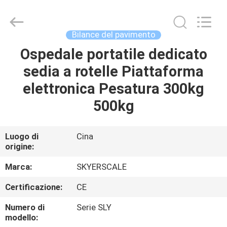
2026
Changzhou
Skyerscale
Co.,Limited.
All
Bilance del pavimento
Rights
Reserved.
Ospedale portatile dedicato
CASA.
sedia a rotelle Piattaforma
PRODOTTI
elettronica Pesatura 300kg
500kg
VIDEO
Luogo di
Cina
origine:
SU
DI
Marca:
SKYERSCALE
NOI
Certificazione:
CE
Numero di
Serie SLY
VISITA
modello: