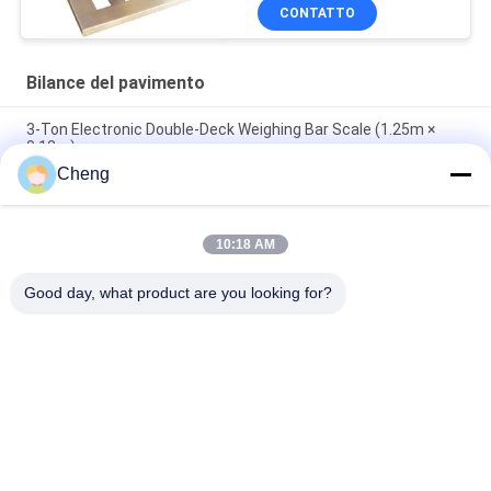
CONTATTO
Bilance del pavimento
3-Ton Electronic Double-Deck Weighing Bar Scale (1.25m ×
0.12m)
Cheng
Scala in sedia a rotelle medica Ospedale Sala di dialisi Sala di
riabilitazione Scala di peso con Bluetooth RS232 opzionale
10:18 AM
Zemic H8C Load Cell 1x1m 5Ton Heavy Duty Industrial Floor
Scale con piattaforma in acciaio al carbonio
Good day, what product are you looking for?
Categorie popolari
Tutti
Bilance Del 
Bilancia Del Banco
Pavimento
Il Camion Pesa Le 
Scale Portatili 
Scale
Dell'asse