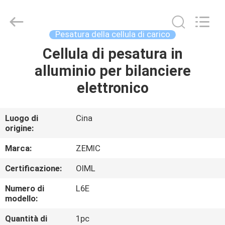
2026
Changzhou
Skyerscale
Co.,Limited.
All
Pesatura della cellula di carico
Rights
Reserved.
Cellula di pesatura in
CASA.
alluminio per bilanciere
PRODOTTI
elettronico
VIDEO
Luogo di
Cina
origine:
SU
Marca:
ZEMIC
DI
Certificazione:
OIML
NOI
Numero di
L6E
modello:
VISITA
Quantità di
1pc