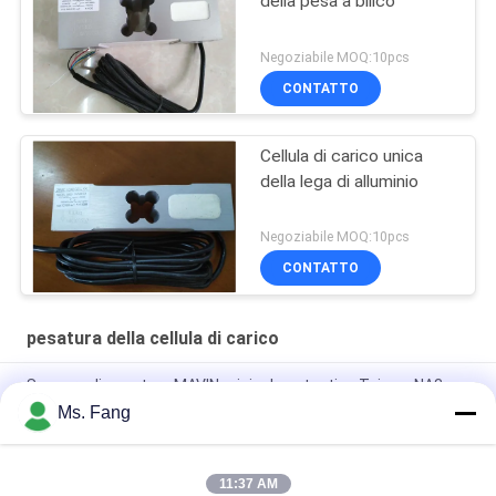
della pesa a bilico
Negoziabile MOQ:10pcs
CONTATTO
Cellula di carico unica
della lega di alluminio
Negoziabile MOQ:10pcs
CONTATTO
pesatura della cellula di carico
Sensore di pesatura MAVIN originale autentico Taiwan NA3
100kg Bilancia da banco Cella di carico
Ms. Fang
NA3 Sensori di forza digitali e celle di carico da 500 kg
11:37 AM
Load Cell L6E3 Aluminum Alloy Electric Scales Weighing