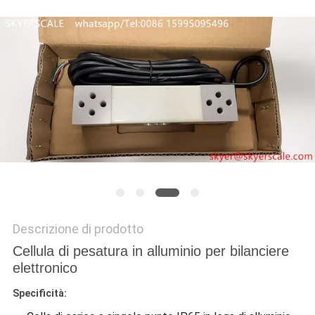
MAPPA
DEL
SITO
PRIVACY
POLICY
Descrizione di prodotto
Cellula di pesatura in alluminio per bilanciere
elettronico
Specificità: