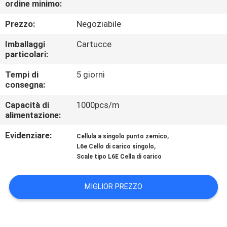
ordine minimo:
DELLA
FABBRICA
Prezzo:
Negoziabile
Imballaggi
Cartucce
CONTROLLO
particolari:
DELLA
Tempi di
5 giorni
consegna:
QUALITÀ
Capacità di
1000pcs/m
alimentazione:
NOTIZIE
Evidenziare:
,
Cellula a singolo punto zemico
,
L6e Cello di carico singolo
CASI
Scale tipo L6E Cella di carico
CHIEDI UN
MIGLIOR PREZZO
PREVENTIVO