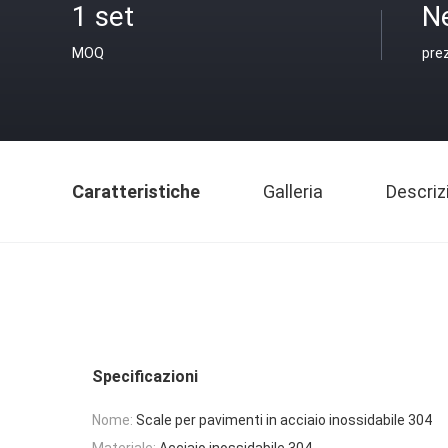
1 set
N
MOQ
pre
Caratteristiche
Galleria
Descriz
Specificazioni
Nome:
Scale per pavimenti in acciaio inossidabile 304
Materiale:
Acciaio inossidabile 304