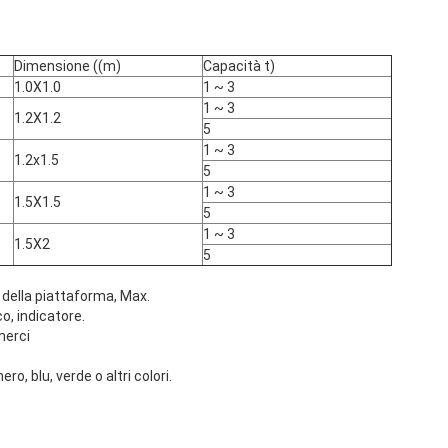
Dimensione ((m)
Capacità t)
1.0X1.0
1 ~ 3
1 ~ 3
1.2X1.2
5
1 ~ 3
1.2x1.5
5
1 ~ 3
1.5X1.5
5
1 ~ 3
1.5X2
5
 della piattaforma, Max.
co, indicatore.
merci
nero, blu, verde o altri colori.