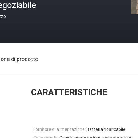
egoziabile
zzo
ione di prodotto
CARATTERISTICHE
Fornitore di alimentazione:
Batteria ricaricabile
Cavo fornito:
Cavo blindato da 5 m, cavo metallico