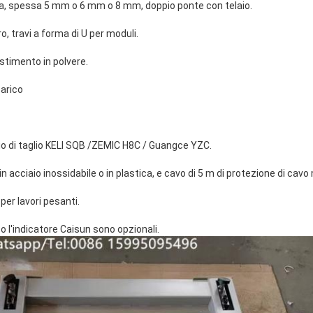
a, spessa 5 mm o 6 mm o 8 mm, doppio ponte con telaio.
o, travi a forma di U per moduli.
estimento in polvere.
carico
scio di taglio KELI SQB /ZEMIC H8C / Guangce YZC.
in acciaio inossidabile o in plastica, e cavo di 5 m di protezione di cavo
per lavori pesanti.
o l'indicatore Caisun sono opzionali.