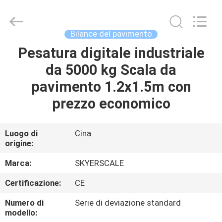
2026
Changzhou
Skyerscale
Co.,Limited.
All
Bilance del pavimento
Rights
Reserved.
Pesatura digitale industriale
CASA.
da 5000 kg Scala da
PRODOTTI
pavimento 1.2x1.5m con
prezzo economico
VIDEO
Luogo di
Cina
origine:
SU
DI
Marca:
SKYERSCALE
NOI
Certificazione:
CE
Numero di
Serie di deviazione standard
VISITA
modello: