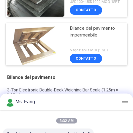
USD100~USD1000 MOQ:1SET
CONTATTO
Bilance del pavimento
impermeabile
Negoziabile MOQ:1SET
CONTATTO
Bilance del pavimento
3-Ton Electronic Double-Deck Weighing Bar Scale (1.25m ×
0.12m)
Ms. Fang
Scala in sedia a rotelle medica Ospedale Sala di dialisi Sala di
riabilitazione Scala di peso con Bluetooth RS232 opzionale
3:32 AM
Zemic H8C Load Cell 1x1m 5Ton Heavy Duty Industrial Floor
Scale con piattaforma in acciaio al carbonio