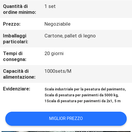
DELLA
Quantità di
1 set
ordine minimo:
FABBRICA
Prezzo:
Negoziabile
CONTROLLO
Imballaggi
Cartone, pallet di legno
DELLA
particolari:
QUALITÀ
Tempi di
20 giorni
consegna:
NOTIZIE
Capacità di
1000sets/M
alimentazione:
Evidenziare:
,
CASI
Scala industriale per la pesatura del pavimento
,
Scala di pesatura per pavimenti da 5000 kg
,
1Scala di pesatura per pavimenti da 2x1
5 m
CHIEDI UN
PREVENTIVO
MIGLIOR PREZZO