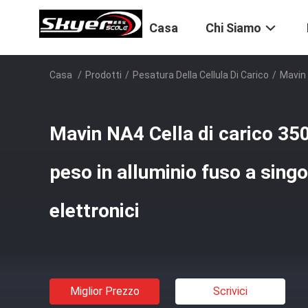
Casa
Chi Siamo
Casa
/
Prodotti
/
Pesatura Della Cellula Di Carico
/
Mavin 
Mavin NA4 Cella di carico 35
peso in alluminio fuso a singo
elettronici
Miglior Prezzo
Scrivici