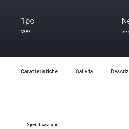
1pc
N
MOQ
pre
Caratteristiche
Galleria
Descriz
Specificazioni