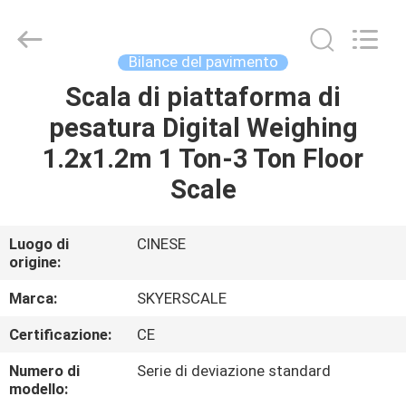
2026
Changzhou
Skyerscale
Co.,Limited.
All
Bilance del pavimento
Rights
Reserved.
Scala di piattaforma di
CASA.
pesatura Digital Weighing
PRODOTTI
1.2x1.2m 1 Ton-3 Ton Floor
Scale
VIDEO
Luogo di
CINESE
origine:
SU
DI
Marca:
SKYERSCALE
NOI
Certificazione:
CE
Numero di
Serie di deviazione standard
VISITA
modello: