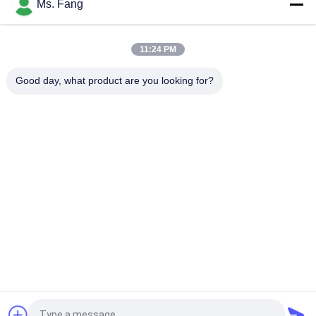
Ms. Fang
Scala in sedia a rotelle medica Ospedale Sala di dialisi Sala di
riabilitazione Scala di peso con Bluetooth RS232 opzionale
11:24 PM
Zemic H8C Load Cell 1x1m 5Ton Heavy Duty Industrial Floor
Scale con piattaforma in acciaio al carbonio
Good day, what product are you looking for?
Categorie popolari
Tutti
Bilance Del 
Bilancia Del Banco
Pavimento
Il Camion Pesa Le 
Scale Portatili 
Scale
Dell'asse
Bascule Del Pallet
Scala Digitale Peso
Scala Di Bilancia 
Pesatura Della 
Elettronica
Cellula Di Carico