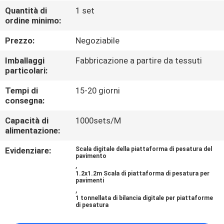
DELLA
Quantità di
1 set
ordine minimo:
FABBRICA
Prezzo:
Negoziabile
CONTROLLO
Imballaggi
Fabbricazione a partire da tessuti
DELLA
particolari:
QUALITÀ
Tempi di
15-20 giorni
consegna:
NOTIZIE
Capacità di
1000sets/M
alimentazione:
Evidenziare:
Scala digitale della piattaforma di pesatura del
CASI
pavimento
,
1.2x1.2m Scala di piattaforma di pesatura per
pavimenti
CHIEDI UN
,
1 tonnellata di bilancia digitale per piattaforme
PREVENTIVO
di pesatura