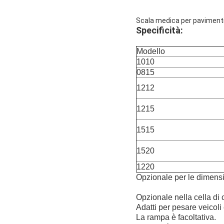
Scala medica per pavimenti 
Specificità:
Modello
1010
0815
1212
1215
1515
1520
1220
Opzionale per le dimensi
Opzionale nella cella di c
Adatti per pesare veicoli
La rampa è facoltativa.