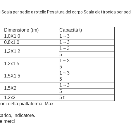
Scala per sedie a rotelle Pesatura del corpo Scala elettronica per sedi
Dimensione ((m)
Capacità t)
1.0X1.0
1 ~ 3
0.8x1.0
1 ~ 3
1 ~ 3
1.2X1.2
5
1 ~ 3
1.2x1.5
5
1 ~ 3
1.5X1.5
5
1 ~ 3
1.5X2
5
1.2x2
5 t
oni della piattaforma, Max.
arico, indicatore.
 e merci