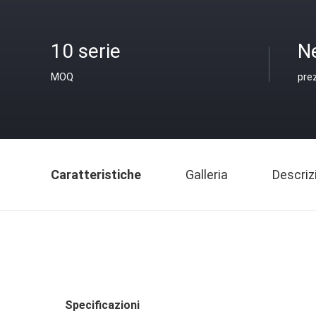
10 serie
N
MOQ
pre
Caratteristiche
Galleria
Descriz
Specificazioni