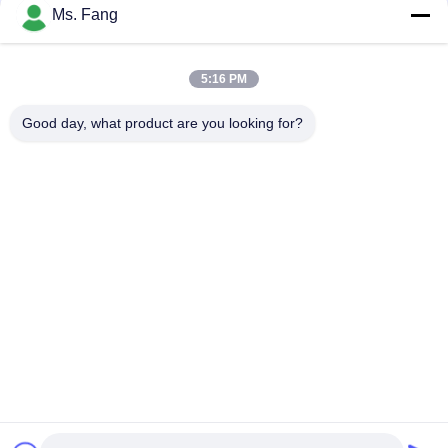
Ms. Fang
50*60 banco di bilanciamento elettronico della trave
piattaforma elettronica digitale bilanciere
5:16 PM
30x40cm 304 Acciaio inossidabile Scala di banco
impermeabile 100kg
Good day, what product are you looking for?
Categorie popolari
Tutti
Bilance Del 
Bilancia Del Banco
Pavimento
Il Camion Pesa Le 
Scale Portatili 
Scale
Dell'asse
Bascule Del Pallet
Scala Digitale Peso
Scala Di Bilancia 
Pesatura Della 
Elettronica
Cellula Di Carico