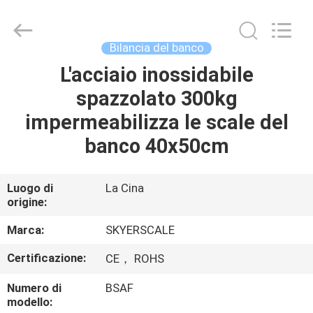
2026
Changzhou
Skyerscale
Co.,Limited.
All
Bilancia del banco
Rights
Reserved.
L'acciaio inossidabile
CASA.
spazzolato 300kg
PRODOTTI
impermeabilizza le scale del
banco 40x50cm
VIDEO
Luogo di
La Cina
origine:
SU
DI
Marca:
SKYERSCALE
NOI
Certificazione:
CE， ROHS
Numero di
BSAF
VISITA
modello: