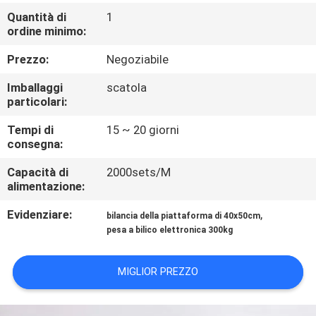
DELLA
Quantità di
1
FABBRICA
ordine minimo:
Prezzo:
Negoziabile
CONTROLLO
Imballaggi
scatola
DELLA
particolari:
QUALITÀ
Tempi di
15 ~ 20 giorni
consegna:
NOTIZIE
Capacità di
2000sets/M
alimentazione:
CASI
Evidenziare:
,
bilancia della piattaforma di 40x50cm
pesa a bilico elettronica 300kg
CHIEDI UN
MIGLIOR PREZZO
PREVENTIVO