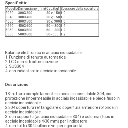
Specificità:
Modello
Dimensione (mm)
Cap.(kg)
Spessore della copertura
3030
300X300
30 ¢ 150
1.0
3040
300X400
30 ¢ 150
1.0
4050
400X500
30 ¢ 300
1.0
4560
450X600
50 ~ 300
1.2
5050
500X500
50 ~ 300
1.2
5060
500X600
50~600
1.2
Balance elettronica in acciaio inossidabile
1. Funzione di tenuta automatica
2. LCD con retroilluminazione
3. SUS304
4. con indicatore in acciaio inossidabile
Descrizione:
1Struttura completamente in acciaio inossidabile 304, con
protezione impermeabile in acciaio inossidabile e piede fisso in
acciaio inossidabile
2.304 copertura rettangolare o copertura anteriore rotonda in
acciaio inossidabile.
3. con supporto (acciaio inossidabile 304) e colonna (tubo in
acciaio inossidabile Φ38 mm) per l'indicatore
4. con tutti i 304 bulloni e viti per ogni unità