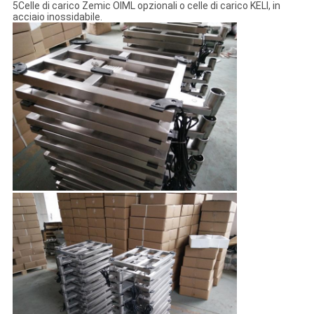
5Celle di carico Zemic OIML opzionali o celle di carico KELI, in
acciaio inossidabile.