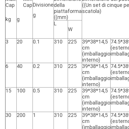
Divisione
Cap
Cap
della
((Un set di cinque pe
piattaforma
scatola)
g
((mm)
kg
g
L
W
3
20
0.1
310
225
39*38*14,5
74.5*3
cm
(estern
(imballaggio
imballa
interno)
6
40
0.2
310
225
39*38*14,5
74.5*3
cm
(estern
(imballaggio
imballa
interno)
15
100
0.5
310
225
39*38*14,5
74.5*3
cm
(estern
(imballaggio
imballa
interno)
30
200
1
310
225
39*38*14,5
74.5*3
cm
(estern
(imballaggio
imballa