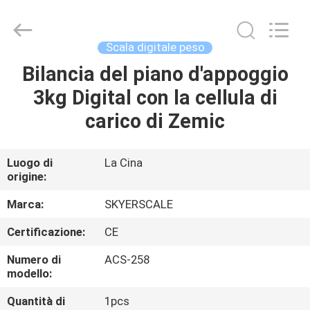
2026
Changzhou
Skyerscale
Co.,Limited.
All
Scala digitale peso
Rights
Reserved.
Bilancia del piano d'appoggio
CASA.
3kg Digital con la cellula di
PRODOTTI
carico di Zemic
VIDEO
Luogo di
La Cina
origine:
SU
Marca:
SKYERSCALE
DI
Certificazione:
CE
NOI
Numero di
ACS-258
modello:
VISITA
Quantità di
1pcs