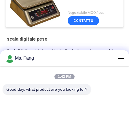
Negoziabile MOQ:1pcs
CONTATTO
scala digitale peso
Scala D6 di acciaio inossidabile Scala di peso impermeabile
IP68
Ms. Fang
Bilancia elettronica impermeabile di alta qualità da 30 kg D11
1:42 PM
Scala in acciaio inossidabile D6 Scala di peso impermeabile
IP68 Pesatura Scale digitali impermeabili
Good day, what product are you looking for?
Categorie popolari
Tutti
Bilance Del 
Bilancia Del Banco
Pavimento