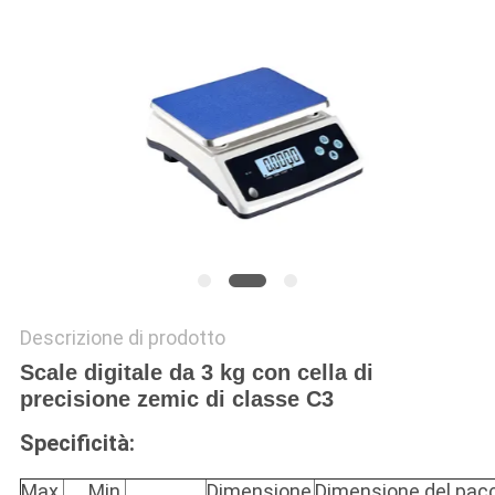
MAPPA
DEL
SITO
PRIVACY
POLICY
Descrizione di prodotto
Scale digitale da 3 kg con cella di
precisione zemic di classe C3
Specificità:
Max.
Min.
Dimensione
Dimensione del pac