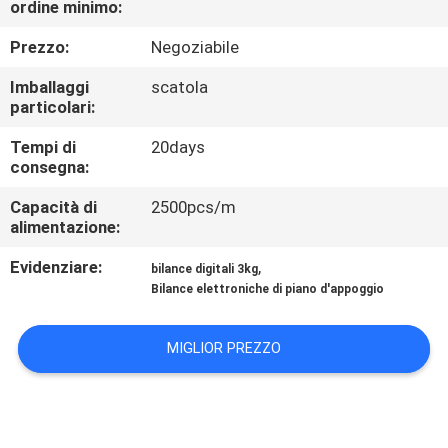
ordine minimo:
DELLA
FABBRICA
Prezzo:
Negoziabile
Imballaggi
scatola
CONTROLLO
particolari:
DELLA
Tempi di
20days
consegna:
QUALITÀ
Capacità di
2500pcs/m
alimentazione:
NOTIZIE
Evidenziare:
,
bilance digitali 3kg
Bilance elettroniche di piano d'appoggio
CASI
MIGLIOR PREZZO
CHIEDI UN
PREVENTIVO