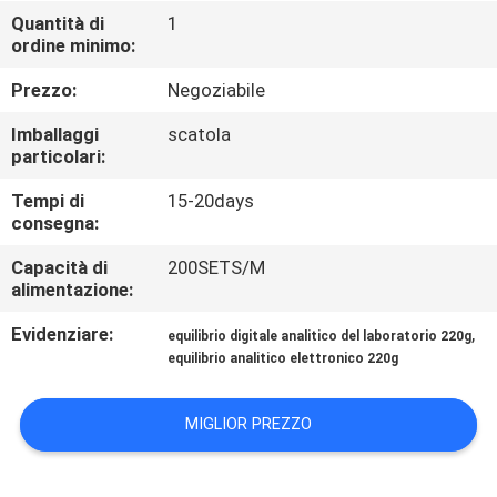
DELLA
Quantità di
1
ordine minimo:
FABBRICA
Prezzo:
Negoziabile
CONTROLLO
Imballaggi
scatola
DELLA
particolari:
QUALITÀ
Tempi di
15-20days
consegna:
NOTIZIE
Capacità di
200SETS/M
alimentazione:
Evidenziare:
,
CASI
equilibrio digitale analitico del laboratorio 220g
equilibrio analitico elettronico 220g
CHIEDI UN
MIGLIOR PREZZO
PREVENTIVO