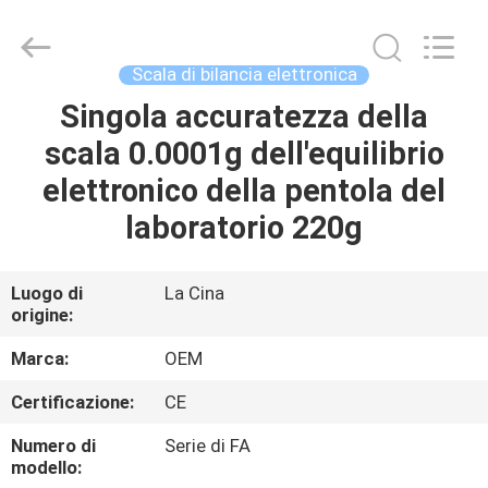
2026
Changzhou
Skyerscale
Co.,Limited.
All
Scala di bilancia elettronica
Rights
Reserved.
Singola accuratezza della
CASA.
scala 0.0001g dell'equilibrio
PRODOTTI
elettronico della pentola del
laboratorio 220g
VIDEO
Luogo di
La Cina
origine:
SU
DI
Marca:
OEM
NOI
Certificazione:
CE
Numero di
Serie di FA
VISITA
modello: