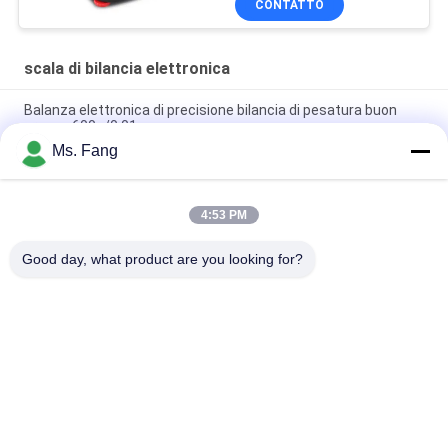
CONTATTO
scala di bilancia elettronica
Balanza elettronica di precisione bilancia di pesatura buon
prezzo 600g/0,01g
Ms. Fang
metro dell'analizzatore dell'umidità dell'alogeno del touch
screen 110g/0.001g
4:53 PM
Cassiere LCD a 15,1 pollici del PC del touch screen con la
pesatura della funzione
Good day, what product are you looking for?
Categorie popolari
Tutti
Bilance Del 
Bilancia Del Banco
Pavimento
Il Camion Pesa Le 
Scale Portatili 
Scale
Dell'asse