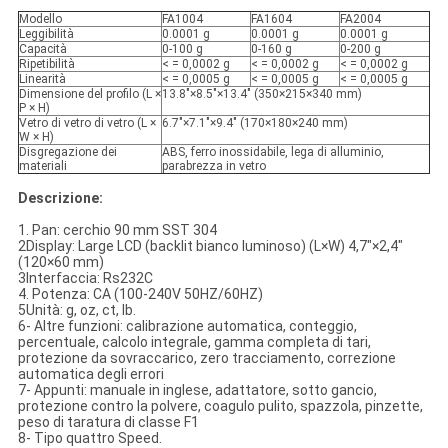
Modello
FA1004
FA1604
FA2004
Leggibilità
0.0001 g
0.0001 g
0.0001 g
Capacità
0-100 g
0-160 g
0-200 g
Ripetibilità
< = 0,0002 g
< = 0,0002 g
< = 0,0002 g
Linearità
< = 0,0005 g
< = 0,0005 g
< = 0,0005 g
Dimensione del profilo (L ×
13.8"×8.5"×13.4" (350×215×340 mm)
P × H)
Vetro di vetro di vetro (L ×
6.7"×7.1"×9.4" (170×180×240 mm)
W × H)
Disgregazione dei
ABS, ferro inossidabile, lega di alluminio,
materiali
parabrezza in vetro
Descrizione:
1. Pan: cerchio 90 mm SST 304
2Display: Large LCD (backlit bianco luminoso) (L×W) 4,7"×2,4"
(120×60 mm)
3Interfaccia: Rs232C
4. Potenza: CA (100-240V 50HZ/60HZ)
5Unità: g, oz, ct, lb.
6- Altre funzioni: calibrazione automatica, conteggio,
percentuale, calcolo integrale, gamma completa di tari,
protezione da sovraccarico, zero tracciamento, correzione
automatica degli errori
7- Appunti: manuale in inglese, adattatore, sotto gancio,
protezione contro la polvere, coagulo pulito, spazzola, pinzette,
peso di taratura di classe F1
8- Tipo quattro Speed.