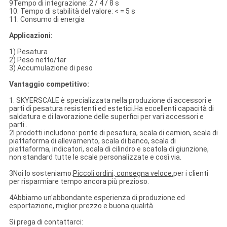
9Tempo di integrazione: 2 / 4 / 8 s
10. Tempo di stabilità del valore: < = 5 s
11. Consumo di energia
Applicazioni:
1) Pesatura
2) Peso netto/tar
3) Accumulazione di peso
Vantaggio competitivo:
1. SKYERSCALE è specializzata nella produzione di accessori e
parti di pesatura resistenti ed estetici.Ha eccellenti capacità di
saldatura e di lavorazione delle superfici per vari accessori e
parti..
2I prodotti includono: ponte di pesatura, scala di camion, scala di
piattaforma di allevamento, scala di banco, scala di
piattaforma, indicatori, scala di cilindro e scatola di giunzione,
non standard tutte le scale personalizzate e così via.
3Noi lo sosteniamo.
Piccoli ordini, consegna veloce.
per i clienti
per risparmiare tempo ancora più prezioso.
4Abbiamo un'abbondante esperienza di produzione ed
esportazione, miglior prezzo e buona qualità.
Si prega di contattarci: