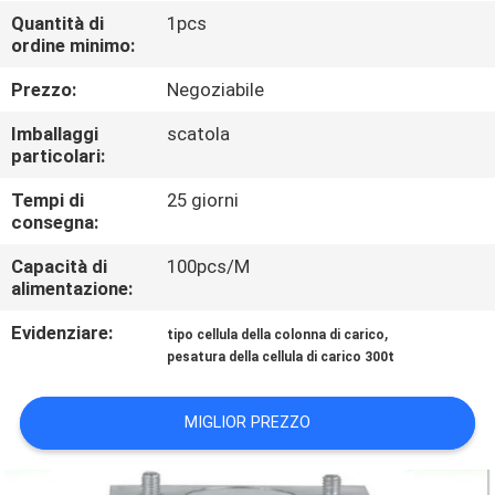
DELLA
Quantità di
1pcs
ordine minimo:
FABBRICA
Prezzo:
Negoziabile
CONTROLLO
Imballaggi
scatola
DELLA
particolari:
QUALITÀ
Tempi di
25 giorni
consegna:
NOTIZIE
Capacità di
100pcs/M
alimentazione:
Evidenziare:
,
CASI
tipo cellula della colonna di carico
pesatura della cellula di carico 300t
CHIEDI UN
MIGLIOR PREZZO
PREVENTIVO