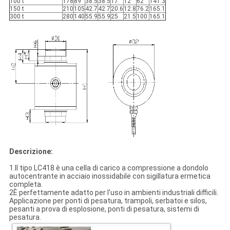
100 t
178
89
38.5
38.5
17
12
62
141.3
150 t
210
105
42.7
42.7
20.6
12.8
76.2
165.1
300 t
280
140
55.9
55.9
25
21.5
100
165.1
Descrizione:
1.Il tipo LC418 è una cella di carico a compressione a dondolo
autocentrante in acciaio inossidabile con sigillatura ermetica
completa.
2È perfettamente adatto per l'uso in ambienti industriali difficili.
Applicazione per ponti di pesatura, trampoli, serbatoi e silos,
pesanti a prova di esplosione, ponti di pesatura, sistemi di
pesatura.