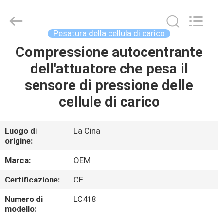
2026
Changzhou
Skyerscale
Co.,Limited.
All
Pesatura della cellula di carico
Rights
Reserved.
Compressione autocentrante
CASA.
dell'attuatore che pesa il
PRODOTTI
sensore di pressione delle
cellule di carico
VIDEO
Luogo di
La Cina
origine:
SU
DI
Marca:
OEM
NOI
Certificazione:
CE
Numero di
LC418
VISITA
modello: