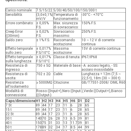
Carico nominale:
7.5/15/22.5/30/40/50/100/150/300 t
Sensibilità:
(3,0±0,1%)
Temperatura di
-30°C - +70°C
mV/V
funzionamento:
Errore combinato:
± 0,05%
Max. sicurezza
150% F.S.
F.S.
di sovraccarico:
Creep Error
± 0,02%
Sovraccarico
250% F.S.
((30min):
F.S.
massimo:
Saldo zero:
± 1% F.S.
Raccomando
10 ~ 12 V di corrente
eccitazione:
continua
Effetto temporale
± 0,017%
Massima
15V di corrente continua
sullo zero:
F.S/10°C
eccitazione:
Effetto temporale
± 0,017%
Classe di tenuta:
IP67/IP68
sulla lunghezza:
F.S/10°C
Resistenza di
750 ± 5Ω
Materiale di base:
- A: acciaio legato, - SS:
ingresso:
acciaio inossidabile
Resistenza di
702 ± 2Ω
Cable:
Lunghezza = 12m (7,5 ~
uscita:
22,5 t), 18m (30 ~ 300 t)
Resistenza
≥ 5000MΩ
Citazione:
GB/T7551-2008/ OIML R60
all'isolamento:
Modalità di
Rosso ((Input+),Nero ((Input-),Verde ((Output+),Bianco
connessione:
((Output-)
Capo/dimensione
H1
H2
H3
H4
H5
H6
D1
D2
7.5t
89
44
17
23
11
6
28
65
15 t
89
44
17
23
11
6
28
65
22.5t
89
44
17
23
11
6
28
65
30 t
140
70
26
28
13
6.5
39
81
40 t
150
75
31
33
13
11.7
39
81
50 t
178
89
32
34
17
8.5
44
99