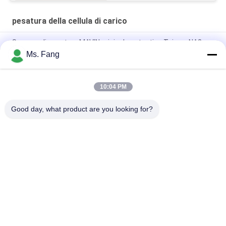
pesatura della cellula di carico
Sensore di pesatura MAVIN originale autentico Taiwan NA3
100kg Bilancia da banco Cella di carico
Ms. Fang
NA3 Sensori di forza digitali e celle di carico da 500 kg
10:04 PM
Load Cell L6E3 Aluminum Alloy Electric Scales Weighing
Sensor Single Point Pressure Sensor C3 Weighing Sensor
Good day, what product are you looking for?
Categorie popolari
Tutti
Bilance Del 
Bilancia Del Banco
Pavimento
Il Camion Pesa Le 
Scale Portatili 
Scale
Dell'asse
Bascule Del Pallet
Scala Digitale Peso