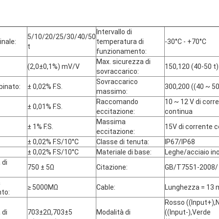
Intervallo di
5/10/20/25/30/40/50
nale:
temperatura di
-30°C - +70°C
t
funzionamento:
Max. sicurezza di
(2,0±0,1%) mV/V
150,120 (40-50 t) 
sovraccarico:
Sovraccarico
binato:
± 0,02% F.S.
300,200 ((40 ~ 50 
massimo:
Raccomando
10 ~ 12 V di corr
± 0,01% F.S.
eccitazione:
continua
Massima
± 1% F.S.
15V di corrente 
eccitazione:
± 0,02% F.S/10°C
Classe di tenuta:
IP67/IP68
± 0,02% F.S/10°C
Materiale di base:
Leghe/acciaio ino
 di
750 ± 5Ω
Citazione:
GB/T7551-2008/
a
≥ 5000MΩ
Cable:
Lunghezza = 13 
nto:
Rosso ((Input+),
 di
703±2Ω,703±5
Modalità di
((Input-),Verde