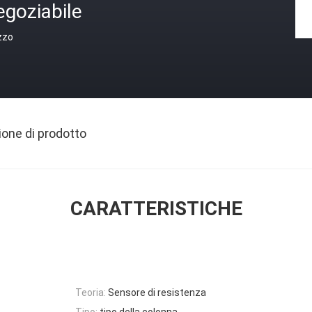
egoziabile
zzo
ione di prodotto
CARATTERISTICHE
Teoria:
Sensore di resistenza
Tipo:
tipo della colonna