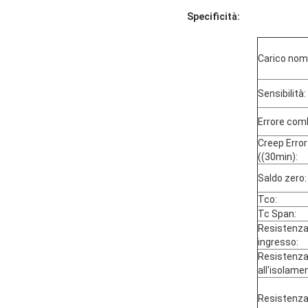
Specificità:
Carico nomi
Sensibilità:
Errore com
Creep Error
((30min):
Saldo zero:
Tco:
Tc Span:
Resistenza
ingresso:
Resistenz
all'isolame
Resistenza