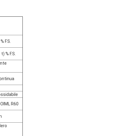
% F.S.
t) % F.S.
ente
continua
ssidabile
 OIML R60
m
Nero