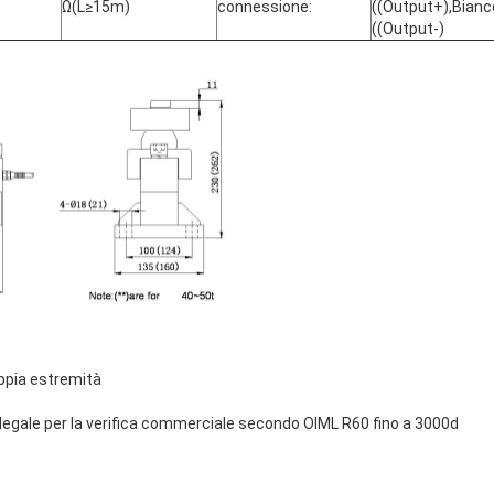
Ω(L≥15m)
connessione:
((Output+),Bianc
((Output-)
oppia estremità
 legale per la verifica commerciale secondo OIML R60 fino a 3000d