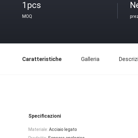
1pcs
N
MOQ
pre
Caratteristiche
Galleria
Descriz
Specificazioni
Materiale:
Acciaio legato
Prodotto:
Sensore analogico