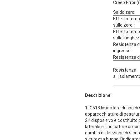
Creep Error (
Saldo zero:
Effetto temp
sullo zero:
Effetto temp
sulla lunghez
Resistenza d
ingresso:
Resistenza di
Resistenza
all'isolament
Descrizione:
1LC518 limitatore di tipo di
apparecchiature di pesatura
2.Il dispositivo è costituit
laterale e l'indicatore di co
cambio di direzione di sicure
sicurezza buone, l'indicator