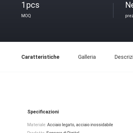
1pcs
N
MOQ
pre
Caratteristiche
Galleria
Descriz
Specificazioni
Materiale:
Acciaio legato, acciaio inossidabile
Prodotto:
Sensore di Digital