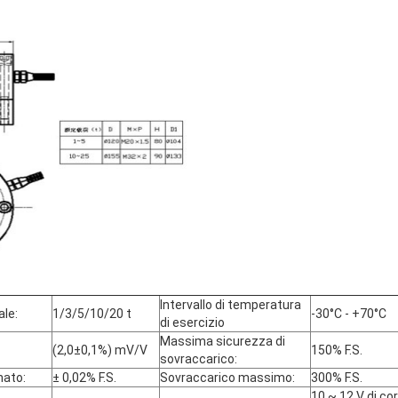
Intervallo di temperatura
le:
1/3/5/10/20 t
-30°C - +70°C
di esercizio
Massima sicurezza di
(2,0±0,1%) mV/V
150% F.S.
sovraccarico:
nato:
± 0,02% F.S.
Sovraccarico massimo:
300% F.S.
10 ~ 12 V di co