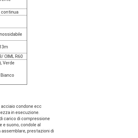
e continua
nossidabile
:13m
/ OIML R60
), Verde
, Bianco
di acciaio condone ecc
urezza in esecuzione.
a di carico di compressione
ce e suono, condole al
da assemblare, prestazioni di