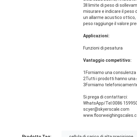
3Il limite di peso di sollev
misurare e indicare il pes
un allarme acustico ottico,
peso raggiunge il valore pre
Applicazioni:
Funzioni di pesatura
Vantaggio competitivo:
1Forniamo una consulenza pr
2Tutti i prodotti hanno una
3Forniamo telefonicamente 
Si prega di contattarci:
WhatsApp/Tel:0086 15995
scyer@skyerscale.com
www.floorweighingscales.
Prodotto Tag:
cellula di carico di alta precisione