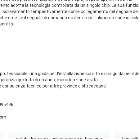
amento adotta la tecnologia controllata da un singolo chip. La sua funzion
o di sollevamento tempestivamente come collegamento del segnale del
 che emette il segnale di comando e interrompe l'alimentazione in cic
scritto.
ofessionale, una guida per l'installazione sul sito e una guida per il d
 garanzia gratuita di un anno, manutenzione a vita.
consulenza tecnica per altre province e oltreoceano.
095496
com
cellula di carico di collegamento di tensione
tipo cell