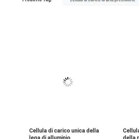
VIDEO
VIN
NA3 Sensori di forza digitali e
Load 
an
celle di carico da 500 kg
Alloy 