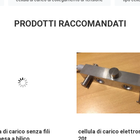
PRODOTTI RACCOMANDATI
VIDEO
Cell L6E3 Aluminum
Competitive Price SQB-
Electric Scales Weighing
Platform Scales Uses 