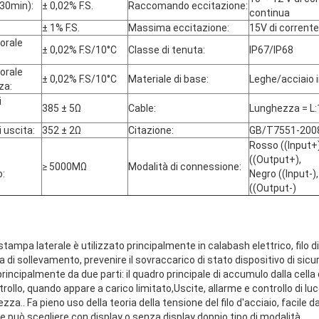
(30min):
± 0,02% F.S.
Raccomando eccitazione:
continua
± 1% F.S.
Massima eccitazione:
15V di corrent
orale
± 0,02% F.S/10°C
Classe di tenuta:
IP67/IP68
orale
± 0,02% F.S/10°C
Materiale di base:
Leghe/acciaio i
za:
i
385 ± 5Ω
Cable:
Lunghezza = L
 uscita:
352 ± 2Ω
Citazione:
GB/T7551-2008
Rosso ((Input+
((Output+),
≥ 5000MΩ
Modalità di connessione:
o:
Negro ((Input-)
((Output-)
 stampa laterale è utilizzato principalmente in calabash elettrico, filo 
 di sollevamento, prevenire il sovraccarico di stato dispositivo di sic
o principalmente da due parti: il quadro principale di accumulo dalla cell
ntrollo, quando appare a carico limitato,Uscite, allarme e controllo di lu
zza.. Fa pieno uso della teoria della tensione del filo d'acciaio, facile 
e può scegliere con display o senza display doppio tipo di modalità.