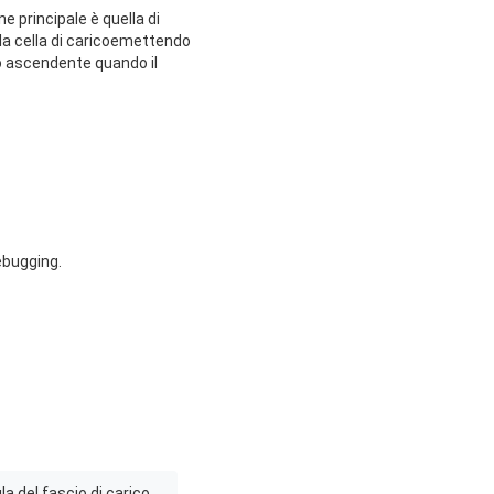
e principale è quella di
la cella di caricoemettendo
lo ascendente quando il
ebugging.
ula del fascio di carico