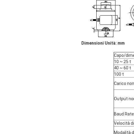
Dimensioni Unità: mm
Capo/dim
10 ~ 25 t
40 ~ 60 t
100 t
Carico nom
Output no
Baud Rate
Velocità d
Modalità d