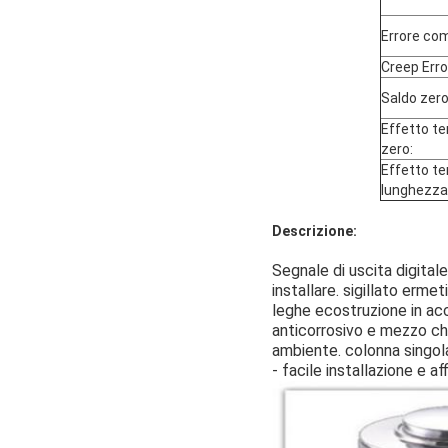
Errore co
Creep Erro
Saldo zero
Effetto te
zero:
Effetto te
lunghezza
Descrizione:
Segnale di uscita digital
installare. sigillato er
leghe e
costruzione in acc
anticorrosivo e mezzo che 
ambiente. colonna singol
- facile installazione e aff