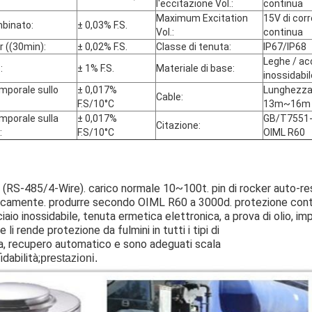
l'eccitazione Vol.:
continua
Maximum Excitation
15V di cor
mbinato:
± 0,03% F.S.
Vol.:
continua
r ((30min):
± 0,02% F.S.
Classe di tenuta:
IP67/IP68
Leghe / ac
:
± 1% F.S.
Materiale di base:
inossidabil
mporale sullo
± 0,017%
Lunghezza
Cable:
F.S/10°C
13m~16m
mporale sulla
± 0,017%
GB/T7551-
Citazione:
:
F.S/10°C
OIML R60
e (RS-485/4-Wire). carico normale 10~100t. pin di rocker auto-rest
meticamente. produrre secondo OIML R60 a 3000d. protezione cont
iaio inossidabile, tenuta ermetica elettronica, a prova di olio, im
li rende protezione da fulmini in tutti i tipi di
a, recupero automatico e sono adeguati scala
idabilità;
prestazioni.