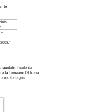
rente
ciaio
e
 =
2008/
auribile. facile da
ro la tensione.
Offrono
permeabile,
gas