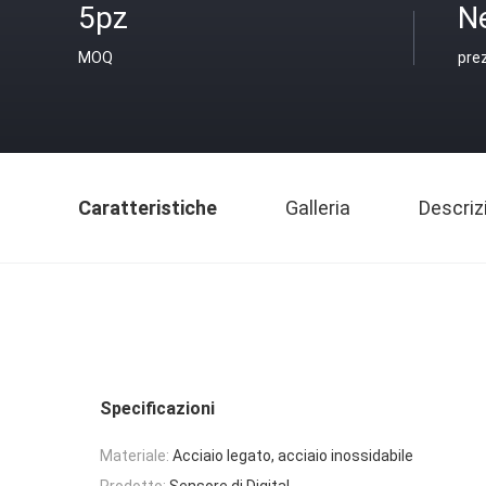
5pz
N
MOQ
pre
Caratteristiche
Galleria
Descriz
Specificazioni
Materiale:
Acciaio legato, acciaio inossidabile
Prodotto:
Sensore di Digital