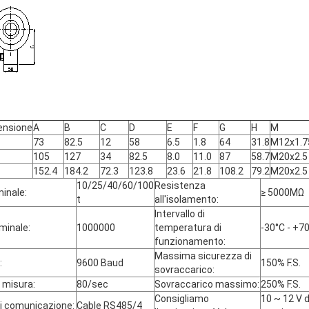
ensione
A
B
C
D
E
F
G
H
M
73
82.5
12
58
6.5
1.8
64
31.8
M12x1.7
105
127
34
82.5
8.0
11.0
87
58.7
M20x2.5
152.4
184.2
72.3
123.8
23.6
21.8
108.2
79.2
M20x2.5
10/25/40/60/100
Resistenza
inale:
≥ 5000MΩ
t
all'isolamento:
Intervallo di
minale:
1000000
temperatura di
-30°C - +7
funzionamento:
Massima sicurezza di
:
9600 Baud
150% F.S.
sovraccarico:
i misura:
80/sec
Sovraccarico massimo:
250% F.S.
Consigliamo
10 ~ 12 V d
i comunicazione:
Cable RS485/4