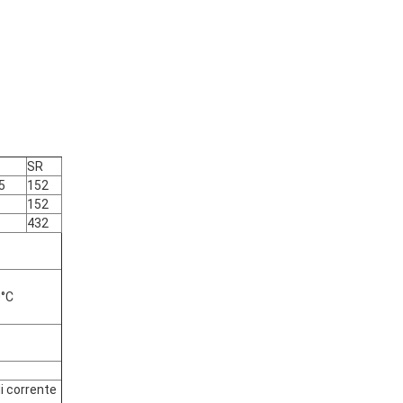
SR
5
152
152
432
0°C
i corrente