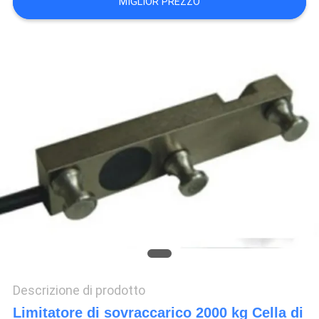
MIGLIOR PREZZO
MAPPA
DEL
SITO
PRIVACY
POLICY
Descrizione di prodotto
Limitatore di sovraccarico 2000 kg Cella di