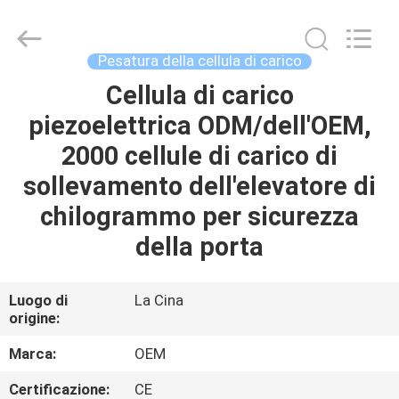
2026
Changzhou
Skyerscale
Co.,Limited.
All
Pesatura della cellula di carico
Rights
Reserved.
Cellula di carico
CASA.
piezoelettrica ODM/dell'OEM,
PRODOTTI
2000 cellule di carico di
sollevamento dell'elevatore di
VIDEO
chilogrammo per sicurezza
della porta
SU
DI
Luogo di
La Cina
origine:
NOI
Marca:
OEM
VISITA
Certificazione:
CE