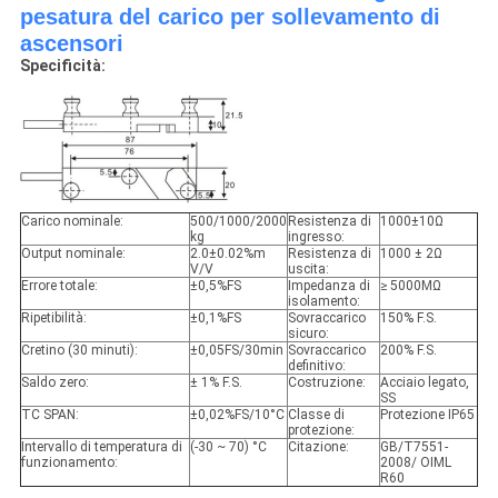
pesatura del carico per sollevamento di
ascensori
Specificità:
Carico nominale:
500/1000/2000
Resistenza di
1000±10Ω
kg
ingresso:
Output nominale:
2.0±0.02%m
Resistenza di
1000 ± 2Ω
V/V
uscita:
Errore totale:
±0,5%FS
Impedanza di
≥ 5000MΩ
isolamento:
Ripetibilità:
±0,1%FS
Sovraccarico
150% F.S.
sicuro:
Cretino (30 minuti):
±0,05FS/30min
Sovraccarico
200% F.S.
definitivo:
Saldo zero:
± 1% F.S.
Costruzione:
Acciaio legato,
SS
TC SPAN:
±0,02%FS/10°C
Classe di
Protezione IP65
protezione:
Intervallo di temperatura di
(-30 ~ 70) °C
Citazione:
GB/T7551-
funzionamento:
2008/ OIML
R60