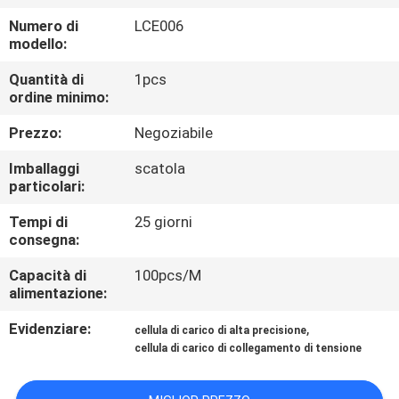
DELLA
Numero di
LCE006
FABBRICA
modello:
Quantità di
1pcs
CONTROLLO
ordine minimo:
DELLA
Prezzo:
Negoziabile
QUALITÀ
Imballaggi
scatola
particolari:
NOTIZIE
Tempi di
25 giorni
consegna:
CASI
Capacità di
100pcs/M
alimentazione:
CHIEDI UN
Evidenziare:
,
cellula di carico di alta precisione
cellula di carico di collegamento di tensione
PREVENTIVO