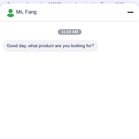
Sensore di pesatura MAVIN originale autentico Taiwan NA3
100kg Bilancia da banco Cella di carico
Ms. Fang
NA3 Sensori di forza digitali e celle di carico da 500 kg
11:43 AM
Load Cell L6E3 Aluminum Alloy Electric Scales Weighing
Sensor Single Point Pressure Sensor C3 Weighing Sensor
Good day, what product are you looking for?
Categorie popolari
Tutti
Bilance Del 
Bilancia Del Banco
Pavimento
Il Camion Pesa Le 
Scale Portatili 
Scale
Dell'asse
Bascule Del Pallet
Scala Digitale Peso
Scala Di Bilancia 
Pesatura Della 
Elettronica
Cellula Di Carico