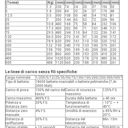
(Tonne)
(Kg)
(mm)
(mm)
(mm)
(mm)
(mm)
(mm)
(mm)
2
1.3
230
74
24
20
37
156
50
5
1.8
250
84
32
26
37
176
48
12.5
3.5
300
108
50
40
54
192
81
25
7
350
144
65
52
72
206
96
35
10.8
400
168
75
58
84
232
106
50
17.3
450
202
90
71
101
248
121
75
29.5
480
244
110
84
122
236
141
120
56.5
550
270
141
97
130
290
172
150
78.9
620
290
161
110
150
320
192
200
122
730
340
170
133
180
370
201
250
158
790
390
189
143
200
390
220
300
203
860
430
189
153
225
410
220
400
304
1020
520
205
178
270
480
236
500
408
1120
560
230
188
310
500
261
Le linee di carico senza fili specifiche:
Carga nominale:
1/205/5/12/25/35/50/75/100/150/200/250/300/500T
Tipo di batteria:
18650 batterie ricaricabili o batterie polimeriche (7,4v
2000 Mah)
Carico di prova:
150% del carico del
Carico di sicurezza
125% F.S.
tasso
massimo:
Carico massimo:
400% F.S.
Durata della batteria:
≥ 40 ore
Potenza a
20% F.S.
Temperatura di
- 10°C ~ +
distanza zero:
funzionamento:
40°C
Distanza zero
4% F.S.
Umidità di esercizio:
≤ 85% RH a
manuale:
20°C
Distanza di
20% F.S.
Distanza del
Min. 15m
tariffazione:
telecomando:
Tempo stabile:
≤ 10 secondi;
Distanza del sistema:
500-800 m