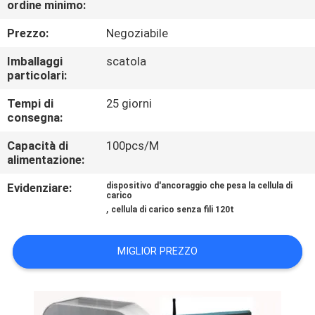
ordine minimo:
DELLA
FABBRICA
Prezzo:
Negoziabile
Imballaggi
scatola
CONTROLLO
particolari:
DELLA
Tempi di
25 giorni
consegna:
QUALITÀ
Capacità di
100pcs/M
alimentazione:
NOTIZIE
Evidenziare:
dispositivo d'ancoraggio che pesa la cellula di
carico
,
cellula di carico senza fili 120t
CASI
MIGLIOR PREZZO
CHIEDI UN
PREVENTIVO