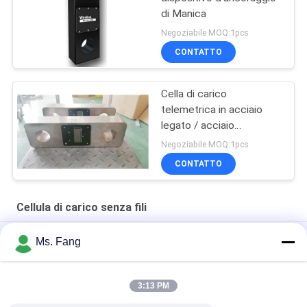
di Manica
Negoziabile MOQ:1pcs
CONTATTO
Cella di carico
telemetrica in acciaio
legato / acciaio
inossidabile
Negoziabile MOQ:1pcs
CONTATTO
Cellula di carico senza fili
Cella di carico di tensione senza fili da 1 a 500 t
Ms. Fang
Cello di carico di tensione digitale senza fili LCD Dinamometro
gru scala Cello di carico 10 tonnellate
3:13 PM
Test di forza di 50 tonnellate Cella di carico wireless