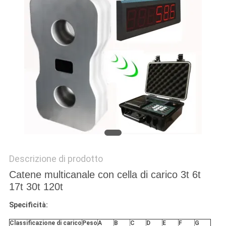
MAPPA
DEL
SITO
PRIVACY
POLICY
Descrizione di prodotto
Catene multicanale con cella di carico 3t 6t
17t 30t 120t
Specificità:
Classificazione di carico
Peso
A
B
C
D
E
F
G