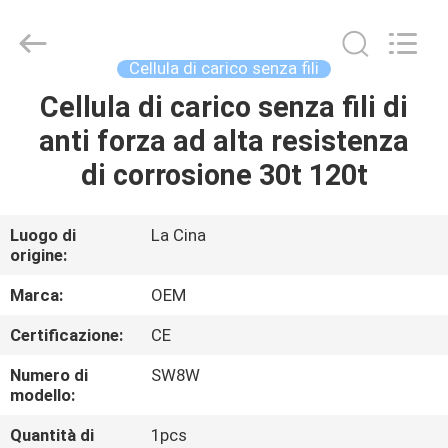
2026
Changzhou
Skyerscale
Co.,Limited.
All
Cellula di carico senza fili
Rights
Reserved.
Cellula di carico senza fili di
CASA.
anti forza ad alta resistenza
PRODOTTI
di corrosione 30t 120t
VIDEO
Luogo di
La Cina
origine:
SU
Marca:
OEM
DI
Certificazione:
CE
NOI
Numero di
SW8W
modello:
VISITA
Quantità di
1pcs