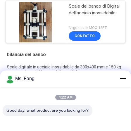
Scale del banco di Digital
dell'acciaio inossidabile
Negoziabile MOQ:1SET
CONTATTO
bilancia del banco
Scala digitale in acciaio inossidabile da 300x400 mm e 150 kg
con pesatura elettronica della piattaforma
Ms. Fang
50*60 banco di bilanciamento elettronico della trave
piattaforma elettronica digitale bilanciere
4:22 AM
30x40cm 304 Acciaio inossidabile Scala di banco
impermeabile 100kg
Good day, what product are you looking for?
Categorie popolari
Tutti