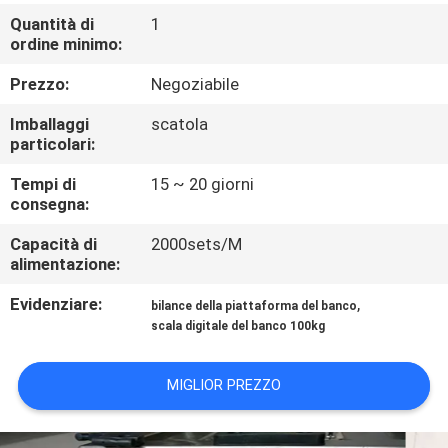
DELLA
Quantità di
1
FABBRICA
ordine minimo:
Prezzo:
Negoziabile
CONTROLLO
Imballaggi
scatola
DELLA
particolari:
QUALITÀ
Tempi di
15 ~ 20 giorni
consegna:
NOTIZIE
Capacità di
2000sets/M
alimentazione:
CASI
Evidenziare:
,
bilance della piattaforma del banco
scala digitale del banco 100kg
CHIEDI UN
MIGLIOR PREZZO
PREVENTIVO