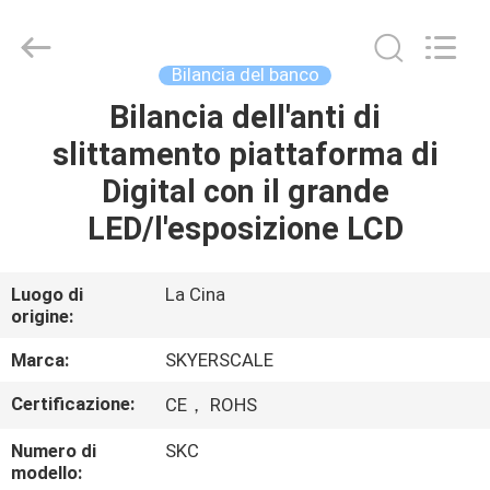
2026
Changzhou
Skyerscale
Co.,Limited.
All
Bilancia del banco
Rights
Reserved.
Bilancia dell'anti di
CASA.
slittamento piattaforma di
PRODOTTI
Digital con il grande
LED/l'esposizione LCD
VIDEO
Luogo di
La Cina
origine:
SU
DI
Marca:
SKYERSCALE
NOI
Certificazione:
CE， ROHS
Numero di
SKC
VISITA
modello: