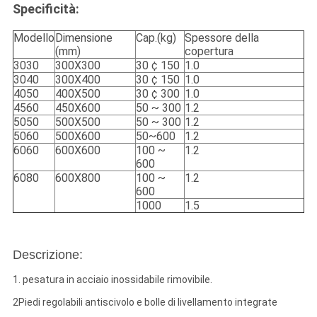
Specificità:
Modello
Dimensione
Cap.(kg)
Spessore della
(mm)
copertura
3030
300X300
30 ¢ 150
1.0
3040
300X400
30 ¢ 150
1.0
4050
400X500
30 ¢ 300
1.0
4560
450X600
50 ~ 300
1.2
5050
500X500
50 ~ 300
1.2
5060
500X600
50~600
1.2
6060
600X600
100 ~
1.2
600
6080
600X800
100 ~
1.2
600
1000
1.5
Descrizione:
1. pesatura in acciaio inossidabile rimovibile.
2Piedi regolabili antiscivolo e bolle di livellamento integrate