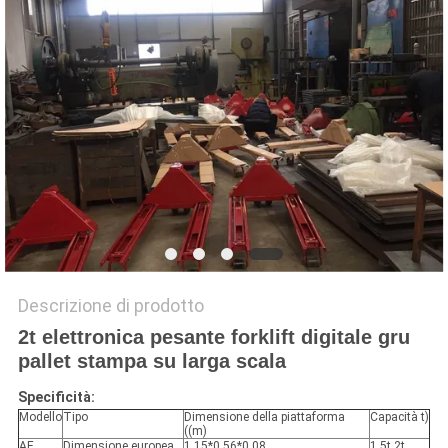
MAPPA
DEL
SITO
PRIVACY
POLICY
Descrizione di prodotto
2t elettronica pesante forklift digitale gru
pallet stampa su larga scala
Specificità:
Modello
Tipo
Dimensione della piattaforma
Capacità t)
((m)
AE
Dimensione europea
1.15*0.56*0.08
1.5t,2t