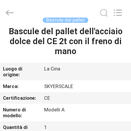
2026
Changzhou
Skyerscale
Co.,Limited.
All
Bascule del pallet
Rights
Reserved.
Bascule del pallet dell'acciaio
CASA.
dolce del CE 2t con il freno di
PRODOTTI
mano
VIDEO
Luogo di
La Cina
origine:
SU
Marca:
SKYERSCALE
DI
Certificazione:
CE
NOI
Numero di
Modelli A
modello:
VISITA
Quantità di
1