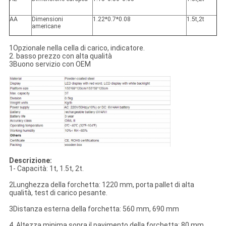
AA
Dimensioni
1.22*0.7*0.08
1.5t,2t
americane
1Opzionale nella cella di carico, indicatore.
2. basso prezzo con alta qualità
3Buono servizio con OEM
Descrizione:
1- Capacità: 1t, 1.5t, 2t.
2Lunghezza della forchetta: 1220 mm, porta pallet di alta
qualità, test di carico pesante.
3Distanza esterna della forchetta: 560 mm, 690 mm
4. Altezza minima sopra il pavimento della forchetta: 80 mm.