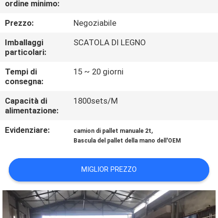
ordine minimo:
DELLA
FABBRICA
Prezzo:
Negoziabile
Imballaggi
SCATOLA DI LEGNO
CONTROLLO
particolari:
DELLA
Tempi di
15 ~ 20 giorni
consegna:
QUALITÀ
Capacità di
1800sets/M
alimentazione:
NOTIZIE
Evidenziare:
,
camion di pallet manuale 2t
Bascula del pallet della mano dell'OEM
CASI
MIGLIOR PREZZO
CHIEDI UN
PREVENTIVO