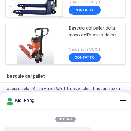
Negoziabile MOQ:1
CONTATTO
Bascule del pallet della
mano dell'acciaio dolce
Negoziabile MOQ:1
CONTATTO
bascule del pallet
acciaio dolce 3 Ton Hand Pallet Truck Scales di accuratezza
500g
Ms. Fang
Scala per veicoli da trasporto completamente elettrici da 3
tonnellate con funzione di pesatura
8:31 PM
3000 kg di pesatura di pallet manuale idraulico a mano con
bilancia