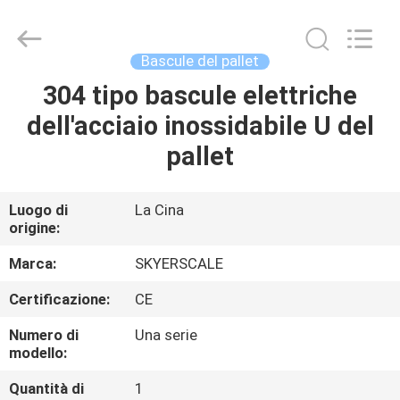
2026
Changzhou
Skyerscale
Co.,Limited.
All
Bascule del pallet
Rights
Reserved.
304 tipo bascule elettriche
CASA.
dell'acciaio inossidabile U del
PRODOTTI
pallet
VIDEO
Luogo di
La Cina
origine:
SU
Marca:
SKYERSCALE
DI
Certificazione:
CE
NOI
Numero di
Una serie
modello:
VISITA
Quantità di
1