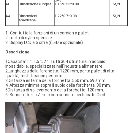
AE
Dimensione europea
1.15*0.56*0.08
1.5t,2t
AA
Dimensioni
1.22*0.7*0.08
1.5t,2t
americane
1- Con tutte le funzioni di un camion a pallet.
2. ruota di nylon speciale
3. Display LCD a 6 cifre ((LED è opzionale)
Descrizione:
1Capacità: 1 t, 1,5 t, 2 t. Tutti 304 struttura in acciaio
inossidabile, specializzata nell'industria alimentare.
2Lunghezza della forchetta: 1220 mm, porta pallet di alta
qualità, test di carico pesante.
3Distanza esterna della forchetta: 560 mm, 690 mm
4. Altezza minima sopra il suolo della forchetta: 80 mm.
5Distanza di sollevamento della forchetta: 120 mm.
6. Sensore: keli o Zemic con sensore certificato OimL