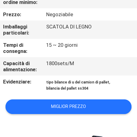
ordine minimo:
DELLA
FABBRICA
Prezzo:
Negoziabile
Imballaggi
SCATOLA DI LEGNO
CONTROLLO
particolari:
DELLA
Tempi di
15 ~ 20 giorni
consegna:
QUALITÀ
Capacità di
1800sets/M
alimentazione:
NOTIZIE
Evidenziare:
,
tipo bilance di u del camion di pallet
bilancia del pallet ss304
CASI
MIGLIOR PREZZO
CHIEDI UN
PREVENTIVO