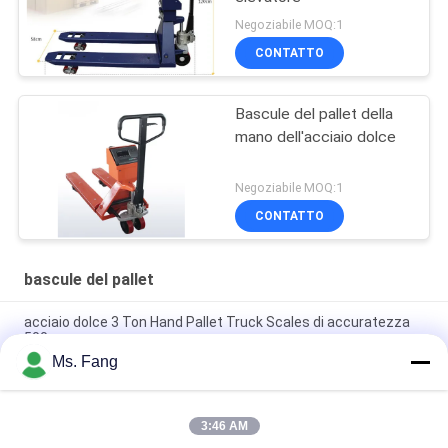
Negoziabile MOQ:1
CONTATTO
Bascule del pallet della
mano dell'acciaio dolce
Negoziabile MOQ:1
CONTATTO
bascule del pallet
acciaio dolce 3 Ton Hand Pallet Truck Scales di accuratezza
500g
Ms. Fang
Scala per veicoli da trasporto completamente elettrici da 3
tonnellate con funzione di pesatura
3:46 AM
3000 kg di pesatura di pallet manuale idraulico a mano con