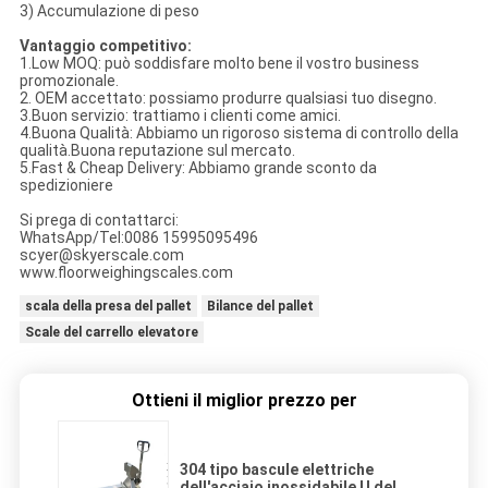
3) Accumulazione di peso
Vantaggio competitivo:
1.Low MOQ: può soddisfare molto bene il vostro business
promozionale.
2. OEM accettato: possiamo produrre qualsiasi tuo disegno.
3.Buon servizio: trattiamo i clienti come amici.
4.Buona Qualità: Abbiamo un rigoroso sistema di controllo della
qualità.Buona reputazione sul mercato.
5.Fast & Cheap Delivery: Abbiamo grande sconto da
spedizioniere
Si prega di contattarci:
WhatsApp/Tel:0086 15995095496
scyer@skyerscale.com
www.floorweighingscales.com
scala della presa del pallet
Bilance del pallet
Scale del carrello elevatore
Ottieni il miglior prezzo per
304 tipo bascule elettriche
dell'acciaio inossidabile U del