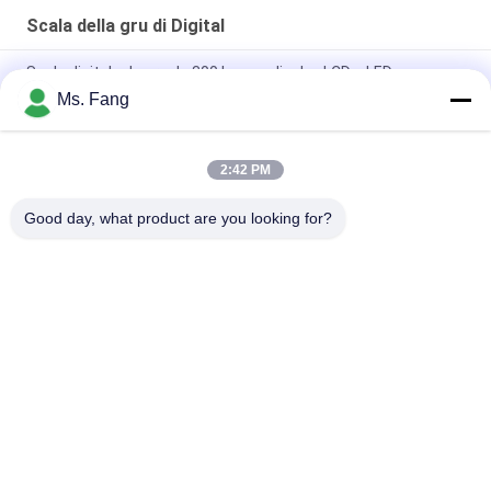
Scala della gru di Digital
Scale digitale da gru da 300 kg con display LCD a LED
Ms. Fang
300 kg Scala elettronica di grana di acciaio azionata Scala
digitale sospesa 3*AA Batteria secca
2:42 PM
300KG scala di gru digitale 0,3 tonnellate Mini gancio sospeso
elettronico
Good day, what product are you looking for?
Categorie popolari
Tutti
Bilance Del 
Bilancia Del Banco
Pavimento
Il Camion Pesa Le 
Scale Portatili 
Scale
Dell'asse
Bascule Del Pallet
Scala Digitale Peso