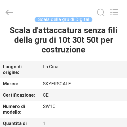
2026
Changzhou
Skyerscale
Co.,Limited.
All
Scala della gru di Digital
Rights
Reserved.
Scala d'attaccatura senza fili
CASA.
della gru di 10t 30t 50t per
PRODOTTI
costruzione
VIDEO
Luogo di
La Cina
origine:
SU
Marca:
SKYERSCALE
DI
Certificazione:
CE
NOI
Numero di
SW1C
modello:
VISITA
Quantità di
1