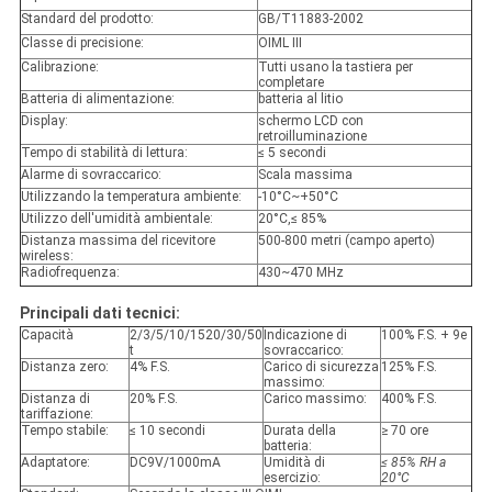
Standard del prodotto:
GB/T11883-2002
Classe di precisione:
OIML III
Calibrazione:
Tutti usano la tastiera per
completare
Batteria di alimentazione:
batteria al litio
Display:
schermo LCD con
retroilluminazione
Tempo di stabilità di lettura:
≤ 5 secondi
Alarme di sovraccarico:
Scala massima
Utilizzando la temperatura ambiente:
-10°C~+50°C
Utilizzo dell'umidità ambientale:
20°C,≤ 85%
Distanza massima del ricevitore
500-800 metri (campo aperto)
wireless:
Radiofrequenza:
430~470 MHz
Principali dati tecnici:
Capacità
2/3/5/10/1520/30/50
Indicazione di
100% F.S. + 9e
t
sovraccarico:
Distanza zero:
4% F.S.
Carico di sicurezza
125% F.S.
massimo:
Distanza di
20% F.S.
Carico massimo:
400% F.S.
tariffazione:
Tempo stabile:
≤ 10 secondi
Durata della
≥ 70 ore
batteria:
Adaptatore:
DC9V/1000mA
Umidità di
≤ 85% RH a
esercizio:
20°C