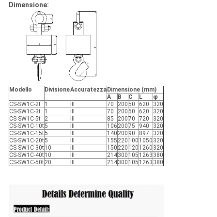
Dimensione:
Modello
Divisione
Accuratezza
Dimensione (mm)
A
B
C
L
φ
CS-SW1C-2t
1
III
70
200
50
620
320
CS-SW1C-3t
1
III
70
200
50
620
320
CS-SW1C-5t
2
III
85
200
70
720
320
CS-SW1C-10t
5
III
106
200
75
940
320
CS-SW1C-15t
5
III
140
200
90
897
320
CS-SW1C-20t
5
III
155
220
100
1050
320
CS-SW1C-30t
10
III
150
220
120
1260
320
CS-SW1C-40t
10
III
214
300
105
1263
380
CS-SW1C-50t
20
III
214
300
105
1263
380