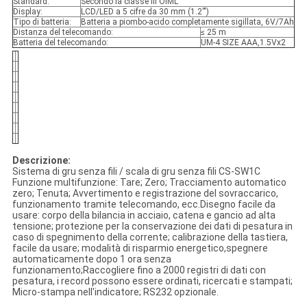
Standard:
Secondo la classe III OIML
Display:
LCD/LED a 5 cifre da 30 mm (1.2'")
Tipo di batteria:
Batteria a piombo-acido completamente sigillata, 6V/7Ah
Distanza del telecomando:
≤ 25 m
Batteria del telecomando:
UM-4 SIZE AAA,1.5Vx2
Descrizione:
Sistema di gru senza fili / scala di gru senza fili CS-SW1C
Funzione multifunzione: Tare; Zero; Tracciamento automatico
zero; Tenuta; Avvertimento e registrazione del sovraccarico,
funzionamento tramite telecomando, ecc.Disegno facile da
usare: corpo della bilancia in acciaio, catena e gancio ad alta
tensione; protezione per la conservazione dei dati di pesatura in
caso di spegnimento della corrente; calibrazione della tastiera,
facile da usare; modalità di risparmio energetico,spegnere
automaticamente dopo 1 ora senza
funzionamento;Raccogliere fino a 2000 registri di dati con
pesatura, i record possono essere ordinati, ricercati e stampati;
Micro-stampa nell'indicatore; RS232 opzionale.