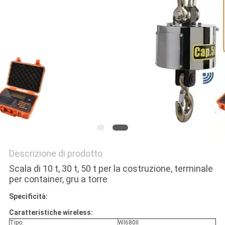
MAPPA
DEL
SITO
PRIVACY
POLICY
Descrizione di prodotto
Scala di 10 t, 30 t, 50 t per la costruzione, terminale
per container, gru a torre
Specificità:
Caratteristiche wireless:
Tipo:
WI680II