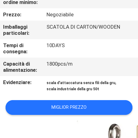
ordine minimo:
DELLA
FABBRICA
Prezzo:
Negoziabile
Imballaggi
SCATOLA DI CARTON/WOODEN
CONTROLLO
particolari:
DELLA
Tempi di
10DAYS
consegna:
QUALITÀ
Capacità di
1800pcs/m
alimentazione:
NOTIZIE
Evidenziare:
,
scala d'attaccatura senza fili della gru
scala industriale della gru 50t
CASI
MIGLIOR PREZZO
CHIEDI UN
PREVENTIVO