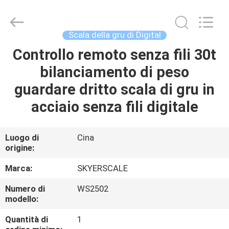
2026
Changzhou
Skyerscale
Co.,Limited.
All
Scala della gru di Digital
Rights
Reserved.
Controllo remoto senza fili 30t
CASA.
bilanciamento di peso
PRODOTTI
guardare dritto scala di gru in
acciaio senza fili digitale
VIDEO
Luogo di
Cina
origine:
SU
DI
Marca:
SKYERSCALE
NOI
Numero di
WS2502
modello:
VISITA
Quantità di
1