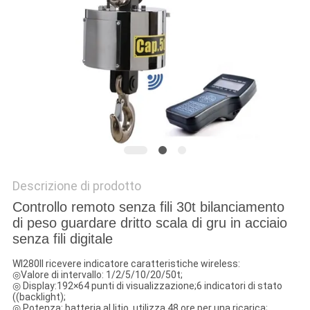
MAPPA
DEL
SITO
PRIVACY
POLICY
Descrizione di prodotto
Controllo remoto senza fili 30t bilanciamento
di peso guardare dritto scala di gru in acciaio
senza fili digitale
WI280II ricevere indicatore caratteristiche wireless:
◎Valore di intervallo: 1/2/5/10/20/50t;
◎ Display:192×64 punti di visualizzazione;6 indicatori di stato
((backlight);
◎ Potenza: batteria al litio, utilizza 48 ore per una ricarica;