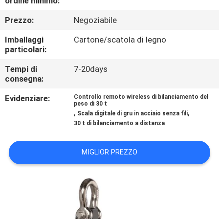
ordine minimo:
DELLA
Prezzo:
Negoziabile
FABBRICA
Imballaggi
Cartone/scatola di legno
particolari:
CONTROLLO
DELLA
Tempi di
7-20days
consegna:
QUALITÀ
Evidenziare:
Controllo remoto wireless di bilanciamento del
peso di 30 t
,
,
Scala digitale di gru in acciaio senza fili
NOTIZIE
30 t di bilanciamento a distanza
CASI
MIGLIOR PREZZO
CHIEDI UN
PREVENTIVO