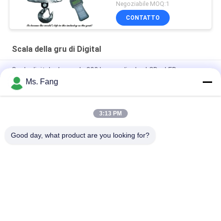
Negoziabile MOQ:1
CONTATTO
Scala della gru di Digital
Scale digitale da gru da 300 kg con display LCD a LED
Ms. Fang
300 kg Scala elettronica di grana di acciaio azionata Scala
digitale sospesa 3*AA Batteria secca
3:13 PM
300KG scala di gru digitale 0,3 tonnellate Mini gancio sospeso
elettronico
Good day, what product are you looking for?
Categorie popolari
Tutti
Bilance Del 
Bilancia Del Banco
Pavimento
Il Camion Pesa Le 
Scale Portatili 