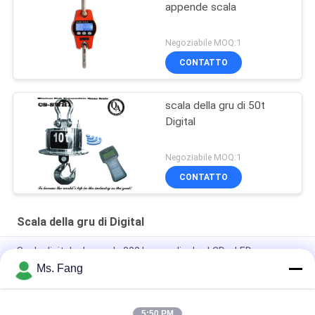
appende scala
Negoziabile MOQ:1
CONTATTO
scala della gru di 50t
Digital
Negoziabile MOQ:1
CONTATTO
Scala della gru di Digital
Scale digitale da gru da 300 kg con display LCD a LED
Ms. Fang
300 kg Scala elettronica di grana di acciaio azionata Scala
digitale sospesa 3*AA Batteria secca
5:50 PM