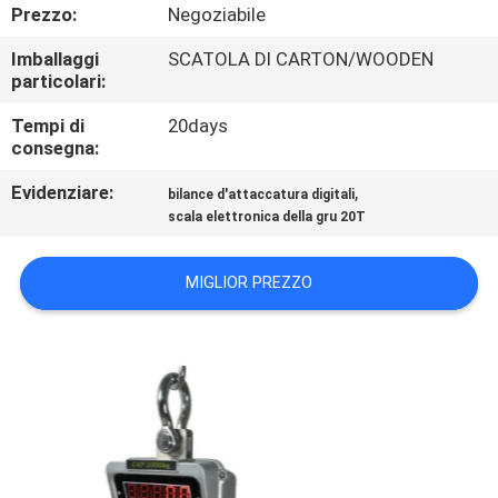
DELLA
Prezzo:
Negoziabile
FABBRICA
Imballaggi
SCATOLA DI CARTON/WOODEN
particolari:
CONTROLLO
Tempi di
20days
consegna:
DELLA
Evidenziare:
,
QUALITÀ
bilance d'attaccatura digitali
scala elettronica della gru 20T
NOTIZIE
MIGLIOR PREZZO
CASI
CHIEDI UN
PREVENTIVO