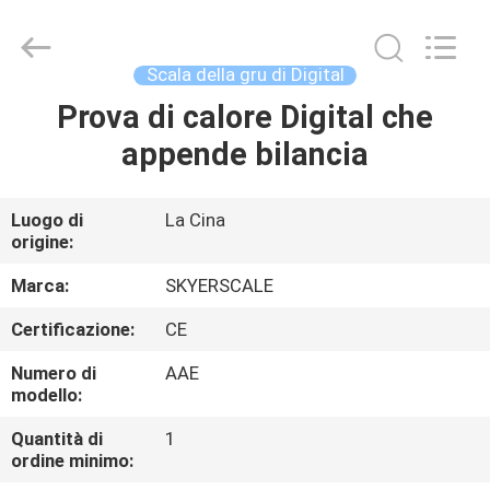
2026
Changzhou
Skyerscale
Co.,Limited.
All
Scala della gru di Digital
Rights
Reserved.
Prova di calore Digital che
CASA.
appende bilancia
PRODOTTI
Luogo di
La Cina
origine:
VIDEO
Marca:
SKYERSCALE
SU
Certificazione:
CE
DI
Numero di
AAE
NOI
modello:
Quantità di
1
ordine minimo:
VISITA