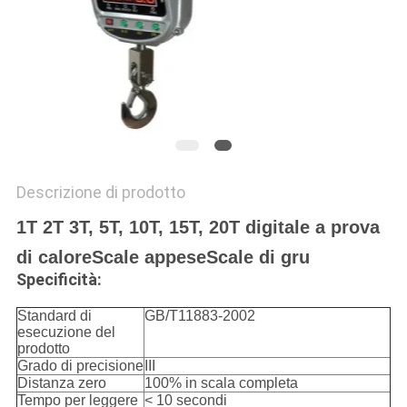
MAPPA
DEL
SITO
PRIVACY
POLICY
Descrizione di prodotto
1T 2T 3T, 5T, 10T, 15T, 20T digitale a prova
di calore
Scale appese
Scale di gru
Specificità:
Standard di
GB/T11883-2002
esecuzione del
prodotto
Grado di precisione
III
Distanza zero
100% in scala completa
Tempo per leggere
< 10 secondi