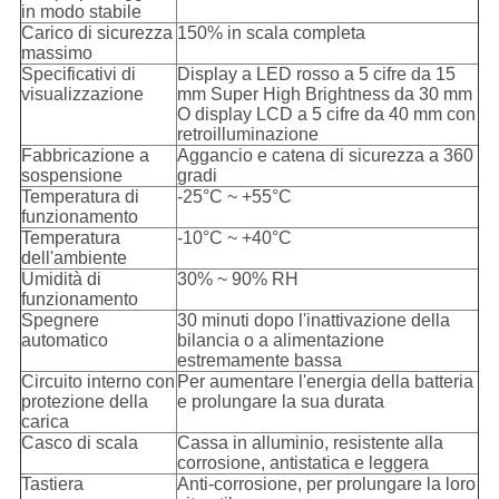
in modo stabile
Carico di sicurezza
150% in scala completa
massimo
Specificativi di
Display a LED rosso a 5 cifre da 15
visualizzazione
mm Super High Brightness da 30 mm
O display LCD a 5 cifre da 40 mm con
retroilluminazione
Fabbricazione a
Aggancio e catena di sicurezza a 360
sospensione
gradi
Temperatura di
-25°C ~ +55°C
funzionamento
Temperatura
-10°C ~ +40°C
dell'ambiente
Umidità di
30% ~ 90% RH
funzionamento
Spegnere
30 minuti dopo l'inattivazione della
automatico
bilancia o a alimentazione
estremamente bassa
Circuito interno con
Per aumentare l'energia della batteria
protezione della
e prolungare la sua durata
carica
Casco di scala
Cassa in alluminio, resistente alla
corrosione, antistatica e leggera
Tastiera
Anti-corrosione, per prolungare la loro